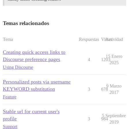
Temas relacionados
Tema
Respuestas
Vistas
Actividad
Creating quick access links to
15 Enero
Discourse preference pages
4
1203
2025
Using Discourse
Personalized posts via username
9 Marzo
KEYWORD substitution
3
678
2017
Feature
Stable url for current user's
5 Septiembre
profile
3
984
2019
Support