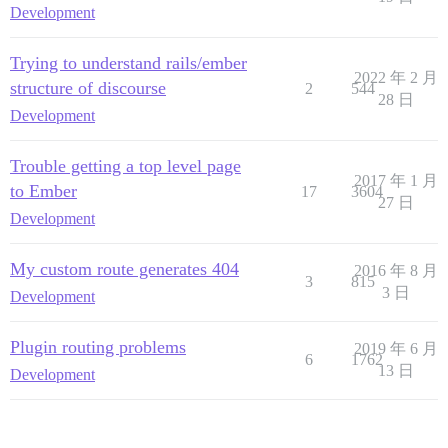
Development
Trying to understand rails/ember
2022 年 2 月
structure of discourse
2
544
28 日
Development
Trouble getting a top level page
2017 年 1 月
to Ember
17
3604
27 日
Development
My custom route generates 404
2016 年 8 月
3
815
3 日
Development
Plugin routing problems
2019 年 6 月
6
1762
13 日
Development