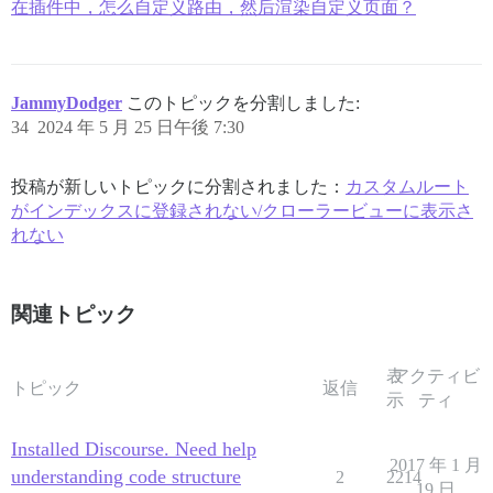
在插件中，怎么自定义路由，然后渲染自定义页面？
JammyDodger
このトピックを分割しました:
34
2024 年 5 月 25 日午後 7:30
投稿が新しいトピックに分割されました：
カスタムルート
がインデックスに登録されない/クローラービューに表示さ
れない
関連トピック
表
アクティビ
トピック
返信
示
ティ
Installed Discourse. Need help
2017 年 1 月
understanding code structure
2
2214
19 日