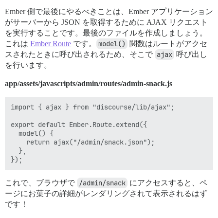
Ember 側で最後にやるべきことは、Ember アプリケーション
がサーバーから JSON を取得するために AJAX リクエスト
を実行することです。最後のファイルを作成しましょう。
これは
Ember Route
です。
model()
関数はルートがアクセ
スされたときに呼び出されるため、そこで
ajax
呼び出し
を行います。
app/assets/javascripts/admin/routes/admin-snack.js
import { ajax } from "discourse/lib/ajax";

export default Ember.Route.extend({

  model() {

    return ajax("/admin/snack.json");

  },

これで、ブラウザで
/admin/snack
にアクセスすると、ペ
ージにお菓子の詳細がレンダリングされて表示されるはず
です！