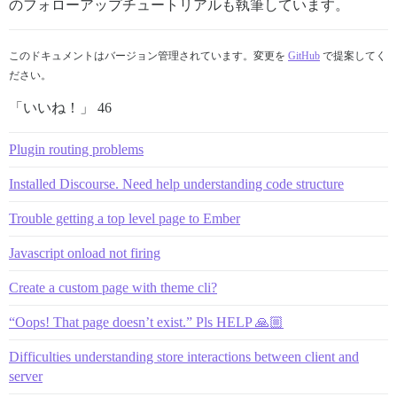
のフォローアップチュートリアルも執筆しています。
このドキュメントはバージョン管理されています。変更を
GitHub
で提案してく
ださい。
「いいね！」 46
Plugin routing problems
Installed Discourse. Need help understanding code structure
Trouble getting a top level page to Ember
Javascript onload not firing
Create a custom page with theme cli?
“Oops! That page doesn’t exist.” Pls HELP 🙏🏼
Difficulties understanding store interactions between client and
server