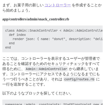
まず、お菓子用の新しい
コントローラー
を作成することか
ら始めましょう。
app/controllers/admin/snack_controller.rb
class Admin::SnackController < Admin::AdminController

  def index

    render json: { name: "donut", description: "delici
  end

ここでは、コントローラーを表示するユーザーが管理者で
あることを確認するためのセキュリティチェックをすべて
得るために、
Admin::AdminController
から継承していま
す。コントローラーにアクセスできるようになるまでにも
う一つ行うべきことがあり、それは
config/routes.rb
に
一行を追加することです。
以下のようなブロックを探してください。
namespace :admin, constraints: StaffConstraint.new do
