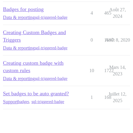
Badges for posting
Août 27,
4
465
2024
Data & reporting
sql-triggered-badge
Creating Custom Badges and
Triggers
0
1697
Août 8, 2020
Data & reporting
sql-triggered-badge
Creating custom badge with
Mars 14,
custom rules
10
1722
2023
Data & reporting
sql-triggered-badge
Set badges to be auto granted?
Juillet 12,
1
168
2025
Support
badges
,
sql-triggered-badge