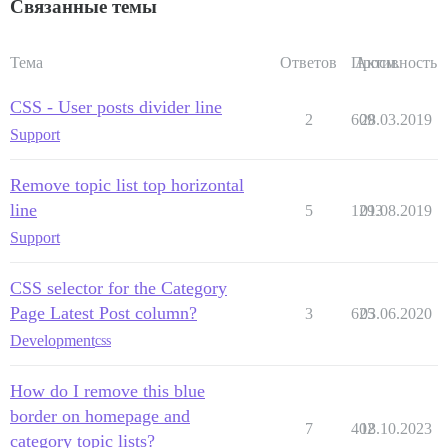
Связанные темы
Тема
Ответов
Просм.
Активность
CSS - User posts divider line
2
609
28.03.2019
Support
Remove topic list top horizontal
line
5
1293
01.08.2019
Support
CSS selector for the Category
Page Latest Post column?
3
625
03.06.2020
Development
css
How do I remove this blue
border on homepage and
7
402
18.10.2023
category topic lists?