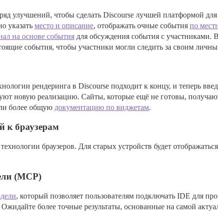
яд улучшений, чтобы сделать Discourse лучшей платформой дл
но указать
место и описание
, отображать очные события
по мест
нал на основе события
для обсуждения события с участниками. 
тоящие события, чтобы участники могли следить за своим личн
ологии рендеринга в Discourse подходит к концу, и теперь вве
ют новую реализацию. Сайты, которые ещё не готовы, получаю
ли более общую
документацию по виджетам
.
 к браузерам
 технологии браузеров. Для старых устройств будет отображать
ели (MCP)
одели
, который позволяет пользователям подключать IDE для пр
e. Ожидайте более точные результаты, основанные на самой акту