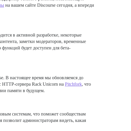
ны
на вашем сайте Discourse сегодня, а впереди
одится в активной разработке, некоторые
онтента, заметки модераторов, временные
 функций будет доступен для бета-
e. В настоящее время мы обновляемся до
с HTTP-сервера Rack Unicorn на
Pitchfork
, что
мии памяти в будущем.
ковым системам, что поможет сообществам
я позволит администраторам видеть, какая