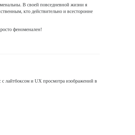
оменальны. В своей повседневной жизни я
нственным, кто действительно и всесторонне
просто феноменален!
с с лайтбоксом и UX просмотра изображений в