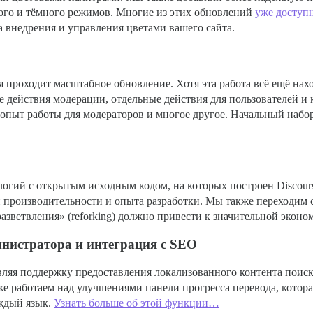
лого и тёмного режимов. Многие из этих обновлений
уже доступ
 внедрения и управления цветами вашего сайта.
я проходит масштабное обновление. Хотя эта работа всё ещё нах
действия модерации, отдельные действия для пользователей и к
пыт работы для модераторов и многое другое. Начальный набор
огий с открытым исходным кодом, на которых построен Discours
й производительности и опыта разработки. Мы также переходим 
азветвления» (reforking) должно привести к значительной эконо
нистратора и интеграция с SEO
авляя поддержку предоставления локализованного контента поис
е работаем над улучшениями панели прогресса перевода, котора
аждый язык.
Узнать больше об этой функции…