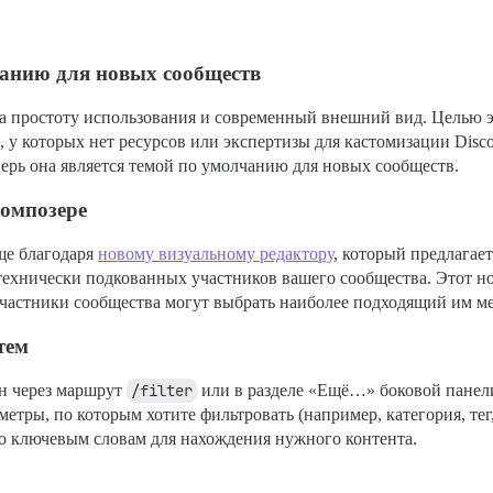
чанию для новых сообществ
а простоту использования и современный внешний вид. Целью э
 у которых нет ресурсов или экспертизы для кастомизации Disco
перь она является темой по умолчанию для новых сообществ.
омпозере
още благодаря
новому визуальному редактору
, который предлага
технически подкованных участников вашего сообщества. Этот н
частники сообщества могут выбрать наиболее подходящий им ме
тем
н через маршрут
/filter
или в разделе «Ещё…» боковой панели 
тры, по которым хотите фильтровать (например, категория, тег, 
по ключевым словам для нахождения нужного контента.