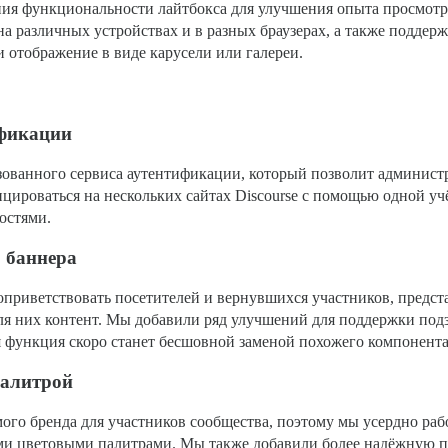
ия функциональности лайтбокса для улучшения опыта просмотра
а различных устройствах и в разных браузерах, а также подде
и отображение в виде карусели или галереи.
ификации
зованного сервиса аутентификации, который позволит админист
ицироваться на нескольких сайтах Discourse с помощью одной уч
востями.
 баннера
риветствовать посетителей и вернувшихся участников, предста
ля них контент. Мы добавили ряд улучшений для поддержки под
 функция скоро станет бесшовной заменой похожего компонента
палитрой
ого бренда для участников сообщества, поэтому мы усердно раб
ми цветовыми палитрами. Мы также добавили более надёжную 