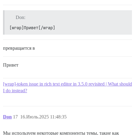
Don:
[wrap]Привет[/wrap]
превращается в
Привет
[wrap]-token issue in rich text editor in 3.5.0 revisited | What should
I do instead?
Don
17
16.Июль.2025 11:48:35
Мы используем некоторые компоненты темы, такие как