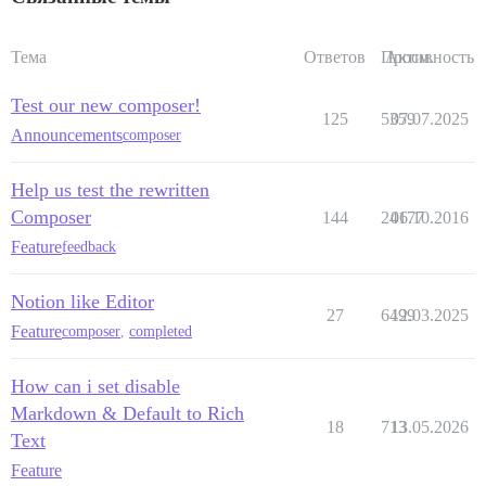
Тема
Ответов
Просм.
Активность
Test our new composer!
125
5359
07.07.2025
Announcements
composer
Help us test the rewritten
Composer
144
24177
06.10.2016
Feature
feedback
Notion like Editor
27
6499
12.03.2025
Feature
composer
,
completed
How can i set disable
Markdown & Default to Rich
18
713
13.05.2026
Text
Feature