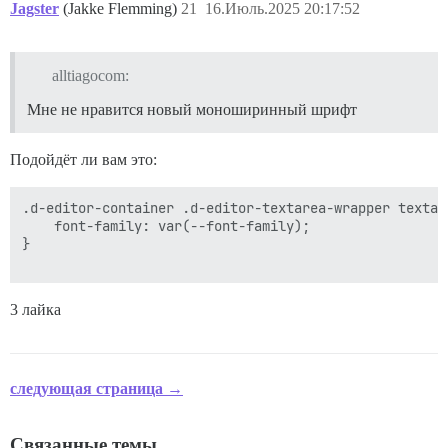
Jagster
(Jakke Flemming)
21
16.Июль.2025 20:17:52
alltiagocom:
Мне не нравится новый моноширинный шрифт
Подойдёт ли вам это:
.d-editor-container .d-editor-textarea-wrapper textar
    font-family: var(--font-family);

}

3 лайка
следующая страница →
Связанные темы