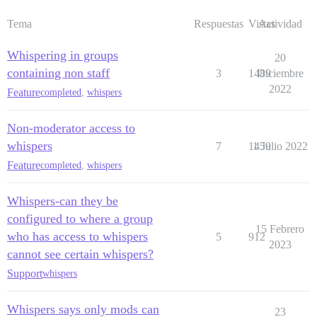
Tema
Respuestas
Vistas
Actividad
Whispering in groups
20
containing non staff
3
1489
Diciembre
2022
Feature
completed
,
whispers
Non-moderator access to
whispers
7
1459
1 Julio 2022
Feature
completed
,
whispers
Whispers-can they be
configured to where a group
15 Febrero
who has access to whispers
5
912
2023
cannot see certain whispers?
Support
whispers
Whispers says only mods can
23