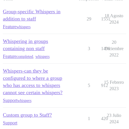
Group-specific Whispers in
18 Agosto
addition to staff
29
1551
2024
Feature
whispers
Whispering in groups
20
containing non staff
3
1490
Diciembre
2022
Feature
completed
,
whispers
Whispers-can they be
configured to where a group
15 Febrero
who has access to whispers
5
912
2023
cannot see certain whispers?
Support
whispers
Custom group to Staff?
23 Julio
1
420
2024
Support