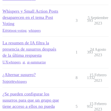
Whispers y Small Action Posts
desaparecen en el tema Post
5 Septiembre
3
593
Voting
2023
Error
post-voting
,
whispers
La resumen de IA filtra la
presencia de susurros después
24 Agosto
1
393
de la última respuesta
2023
UX
whispers
,
ai
,
ai-summarize
¿Alternar susurro?
15 Febrero
8
1332
2023
Soporte
whispers
¿Se pueden configurar los
susurros para que un grupo que
15 Febrero
tiene acceso a ellos no pueda
5
912
2023