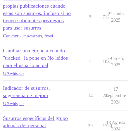
propias publicaciones cuando
estas son susurros, incluso si no
25 Junio
5
712
tienen suficientes privilegios
2025
para usar susurros
Característica
whispers
,
fixed
Cambiar una etiqueta cuando
"tracked" la pone en No leídos
29 Enero
2
108
para el usuario actual
2025
UX
whispers
Indicador de susurros,
17
sugerencia de mejora
14
245
Septiembre
2024
UX
whispers
Susurros específicos del grupo
18 Agosto
además del personal
29
1550
2024