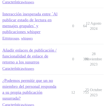
Característica
whispers
Interacción inesperada entre `Al
publicar estado de lectura en
12 Agosto
mensajes grupales` y
0
64
2024
publicaciones whisper
Error
groups
,
whispers
Añadir enlaces de publicación /
28
funcionalidad de enlace de
0
309
Noviembre
retorno a los susurros
2023
Característica
whispers
¿Podemos permitir que un no
miembro del personal responda
25 Octubre
a su propia publicación
12
755
2023
susurrada?
Característica
whispers