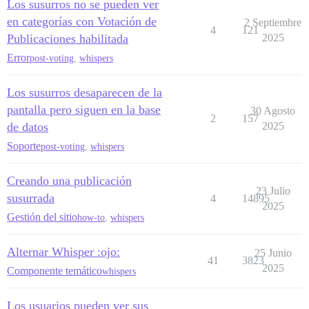
Los susurros no se pueden ver
en categorías con Votación de
2 Septiembre
4
121
Publicaciones habilitada
2025
Error
post-voting
,
whispers
Los susurros desaparecen de la
pantalla pero siguen en la base
30 Agosto
2
157
de datos
2025
Soporte
post-voting
,
whispers
Creando una publicación
23 Julio
susurrada
4
14895
2025
Gestión del sitio
how-to
,
whispers
Alternar Whisper :ojo:
25 Junio
41
3823
2025
Componente temático
whispers
Los usuarios pueden ver sus