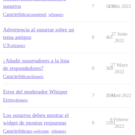
susurros
7
1459
1 Julio 2022
Característica
completed
,
whispers
Advertencia al susurrar sobre un
27 Junio
tema antiguo
0
461
2022
UX
whispers
¿Añadir susurradores a la lista
27 Mayo
de respondedores?
0
369
2022
Característica
whispers
Error del moderador Whisper
7
1192
5 Abril 2022
Error
whispers
Los susurros deben mostrar el
9 Febrero
widget de mostrar respuestas
9
1201
2022
Característica
pr-welcome
,
whispers