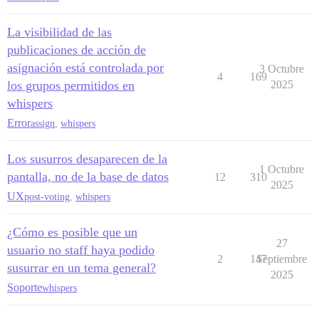
La visibilidad de las
publicaciones de acción de
asignación está controlada por
3 Octubre
4
169
los grupos permitidos en
2025
whispers
Error
assign
,
whispers
Los susurros desaparecen de la
1 Octubre
pantalla, no de la base de datos
12
310
2025
UX
post-voting
,
whispers
¿Cómo es posible que un
27
usuario no staff haya podido
2
147
Septiembre
susurrar en un tema general?
2025
Soporte
whispers