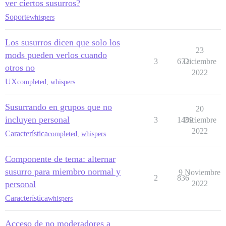
ver ciertos susurros?
Soporte
whispers
Los susurros dicen que solo los
23
mods pueden verlos cuando
3
672
Diciembre
otros no
2022
UX
completed
,
whispers
Susurrando en grupos que no
20
incluyen personal
3
1489
Diciembre
2022
Característica
completed
,
whispers
Componente de tema: alternar
susurro para miembro normal y
9 Noviembre
2
836
personal
2022
Característica
whispers
Acceso de no moderadores a