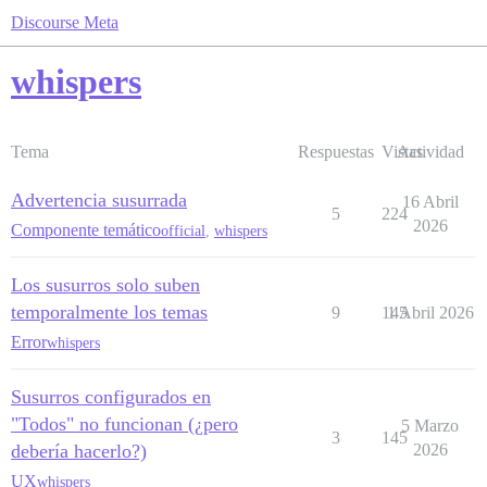
Discourse Meta
whispers
Tema
Respuestas
Vistas
Actividad
Advertencia susurrada
16 Abril
5
224
2026
Componente temático
official
,
whispers
Los susurros solo suben
temporalmente los temas
9
145
1 Abril 2026
Error
whispers
Susurros configurados en
"Todos" no funcionan (¿pero
5 Marzo
3
145
debería hacerlo?)
2026
UX
whispers