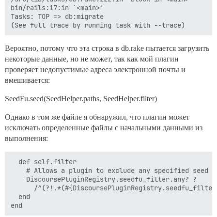
bin/rails:17:in `<main>'

Tasks: TOP => db:migrate

Вероятно, потому что эта строка в db.rake пытается загрузить
некоторые данные, но не может, так как мой плагин
проверяет недопустимые адреса электронной почты и
вмешивается:
SeedFu.seed(SeedHelper.paths, SeedHelper.filter)
Однако в том же файле я обнаружил, что плагин может
исключать определенные файлы с начальными данными из
выполнения:
  def self.filter

    # Allows a plugin to exclude any specified seed d
    DiscoursePluginRegistry.seedfu_filter.any? ?

      /^(?!.*(#{DiscoursePluginRegistry.seedfu_filter
  end
