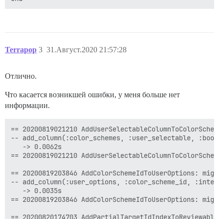
Terrapop
3
31.Август.2020 21:57:28
Отлично.
Что касается возникшей ошибки, у меня больше нет
информации.
== 20200819021210 AddUserSelectableColumnToColorSchem
-- add_column(:color_schemes, :user_selectable, :bool
   -> 0.0062s

== 20200819021210 AddUserSelectableColumnToColorSchem
== 20200819203846 AddColorSchemeIdToUserOptions: migr
-- add_column(:user_options, :color_scheme_id, :intege
   -> 0.0035s

== 20200819203846 AddColorSchemeIdToUserOptions: migr
== 20200820174703 AddPartialTargetIdIndexToReviewable