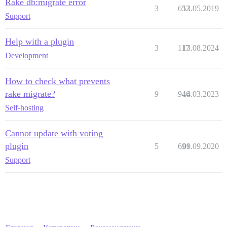
Rake db:migrate error
3
652
13.05.2019
Support
Help with a plugin
3
117
13.08.2024
Development
How to check what prevents
rake migrate?
9
946
14.03.2023
Self-hosting
Cannot update with voting
plugin
5
691
09.09.2020
Support