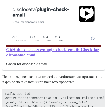
GitHub - disclosetv/plugin-check-email: Check for
disposable email
Check for disposable email
Но теперь, похоже, при пересборке/обновлении приложения
в файле db.rake возникла какая-то проблема:
rails aborted!

ActiveRecord::RecordInvalid: Validation failed: Email
(eval):39:in `block (2 levels) in run_file'

/src/lib/tasks/db.rake:222:in `block in <main>'
