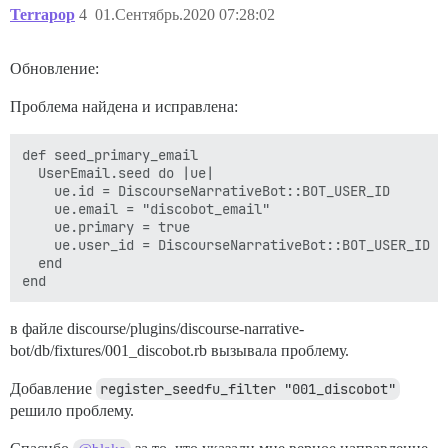
Terrapop
4
01.Сентябрь.2020 07:28:02
Обновление:
Проблема найдена и исправлена:
def seed_primary_email

  UserEmail.seed do |ue|

    ue.id = DiscourseNarrativeBot::BOT_USER_ID

    ue.email = "discobot_email"

    ue.primary = true

    ue.user_id = DiscourseNarrativeBot::BOT_USER_ID

  end

в файле discourse/plugins/discourse-narrative-
bot/db/fixtures/001_discobot.rb вызывала проблему.
Добавление
register_seedfu_filter "001_discobot"
решило проблему.