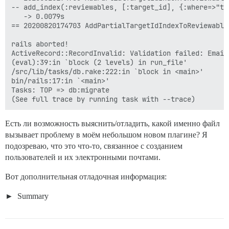
-- add_index(:reviewables, [:target_id], {:where=>"ta
   -> 0.0079s

== 20200820174703 AddPartialTargetIdIndexToReviewable
rails aborted!

ActiveRecord::RecordInvalid: Validation failed: Email
(eval):39:in `block (2 levels) in run_file'

/src/lib/tasks/db.rake:222:in `block in <main>'

bin/rails:17:in `<main>'

Tasks: TOP => db:migrate

Есть ли возможность выяснить/отладить, какой именно файл
вызывает проблему в моём небольшом новом плагине? Я
подозреваю, что это что-то, связанное с созданием
пользователей и их электронными почтами.
Вот дополнительная отладочная информация:
Summary