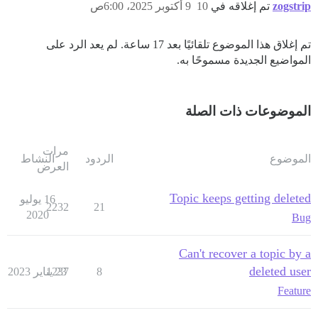
zogstrip
تم إغلاقه في
10
9 أكتوبر 2025، 6:00ص
تم إغلاق هذا الموضوع تلقائيًا بعد 17 ساعة. لم يعد الرد على
المواضيع الجديدة مسموحًا به.
الموضوعات ذات الصلة
مرات
الموضوع
الردود
النشاط
العرض
Topic keeps getting deleted
16 يوليو
2232
21
2020
Bug
Can't recover a topic by a
deleted user
8
23 يناير 2023
1237
Feature