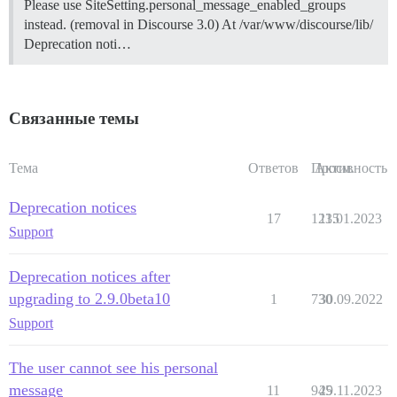
Please use SiteSetting.personal_message_enabled_groups
instead. (removal in Discourse 3.0) At /var/www/discourse/lib/
Deprecation noti…
Связанные темы
Тема
Ответов
Просм.
Активность
Deprecation notices
17
1235
11.01.2023
Support
Deprecation notices after
upgrading to 2.9.0beta10
1
730
30.09.2022
Support
The user cannot see his personal
message
11
945
29.11.2023