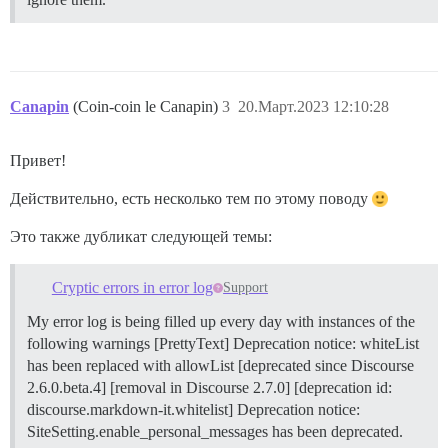
Canapin
(Coin-coin le Canapin)
3
20.Март.2023 12:10:28
Привет!
Действительно, есть несколько тем по этому поводу
Это также дубликат следующей темы:
Cryptic errors in error log
Support
My error log is being filled up every day with instances of the
following warnings [PrettyText] Deprecation notice: whiteList
has been replaced with allowList [deprecated since Discourse
2.6.0.beta.4] [removal in Discourse 2.7.0] [deprecation id:
discourse.markdown-it.whitelist] Deprecation notice:
SiteSetting.enable_personal_messages has been deprecated.