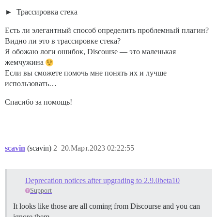
Трассировка стека
Есть ли элегантный способ определить проблемный плагин?
Видно ли это в трассировке стека?
Я обожаю логи ошибок, Discourse — это маленькая
жемчужина
Если вы сможете помочь мне понять их и лучше
использовать…
Спасибо за помощь!
scavin
(scavin)
2
20.Март.2023 02:22:55
Deprecation notices after upgrading to 2.9.0beta10
Support
It looks like those are all coming from Discourse and you can
ignore them.