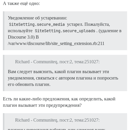
А также ещё одно:
Уведомление об устаревании:
SiteSetting.secure_media
устарел. Пожалуйста,
используйте
SiteSetting.secure_uploads
. (удаление в
Discourse 3.0) В
/var/www/discourse/lib/site_setting_extension.rb:211
Richard - Communiteq, пост:2, тема:251027:
Вам следует выяснить, какой плагин вызывает эти
уведомления, связаться с автором плагина и попросить
его обновить плагин.
Есть ли какие-либо предложения, как определить, какой
плагин вызывает эти предупреждения?
Richard - Communiteq, пост:2, тема:251027:
плагины перестанут работать или сломают вашу