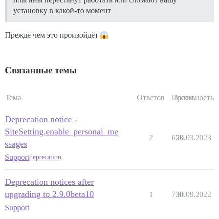
установку в какой-то момент
Прежде чем это произойдёт
Связанные темы
Тема
Ответов
Просм.
Активность
Deprecation notice -
SiteSetting.enable_personal_me
2
658
20.03.2023
ssages
Support
deprecation
Deprecation notices after
upgrading to 2.9.0beta10
1
730
30.09.2022
Support