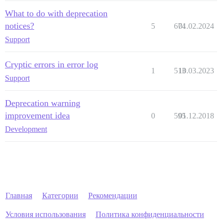
What to do with deprecation
notices?
5
674
01.02.2024
Support
Cryptic errors in error log
1
513
10.03.2023
Support
Deprecation warning
improvement idea
0
595
01.12.2018
Development
Главная
Категории
Рекомендации
Условия использования
Политика конфиденциальности