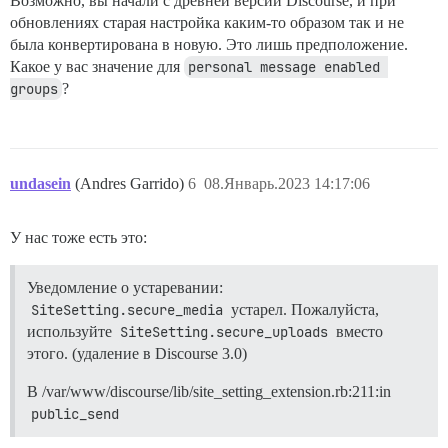
Возможно, вы начали с древней версии Discourse, и при
обновлениях старая настройка каким-то образом так и не
была конвертирована в новую. Это лишь предположение.
Какое у вас значение для
personal message enabled 
groups
?
undasein
(Andres Garrido)
6
08.Январь.2023 14:17:06
У нас тоже есть это:
Уведомление о устаревании:
SiteSetting.secure_media
устарел. Пожалуйста,
используйте
SiteSetting.secure_uploads
вместо
этого. (удаление в Discourse 3.0)
В /var/www/discourse/lib/site_setting_extension.rb:211:in
public_send