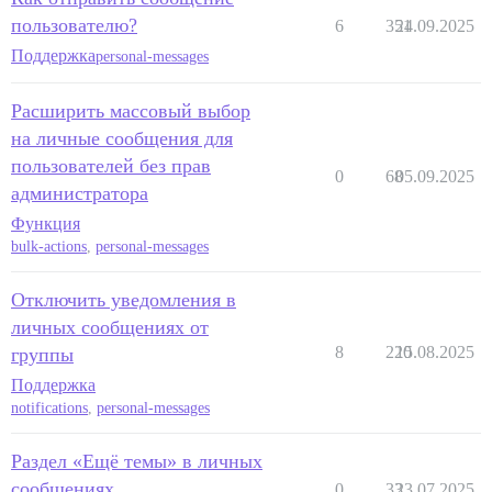
пользователю?
6
351
24.09.2025
Поддержка
personal-messages
Расширить массовый выбор
на личные сообщения для
пользователей без прав
0
68
05.09.2025
администратора
Функция
bulk-actions
,
personal-messages
Отключить уведомления в
личных сообщениях от
8
220
15.08.2025
группы
Поддержка
notifications
,
personal-messages
Раздел «Ещё темы» в личных
сообщениях
0
33
23.07.2025