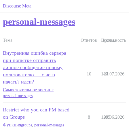
Discourse Meta
personal-messages
Тема
Ответов
Просм.
Активность
Внутренняя ошибка сервера
при попытке отправить
личное сообщение новому
10
147
24.07.2026
пользователю — с чего
начать? идеи?
Самостоятельное хостинг
personal-messages
Restrict who you can PM based
on Groups
8
1295
09.06.2026
Функция
groups
,
personal-messages