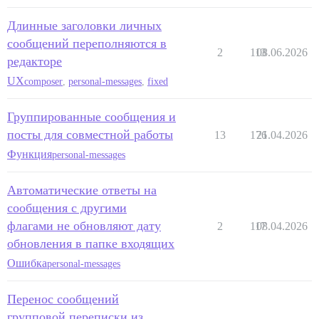
Длинные заголовки личных
сообщений переполняются в
2
113
08.06.2026
редакторе
UX
composer
,
personal-messages
,
fixed
Группированные сообщения и
посты для совместной работы
13
176
21.04.2026
Функция
personal-messages
Автоматические ответы на
сообщения с другими
флагами не обновляют дату
2
117
08.04.2026
обновления в папке входящих
Ошибка
personal-messages
Перенос сообщений
групповой переписки из