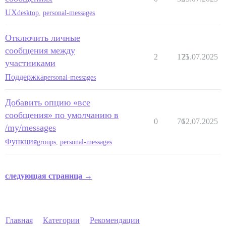
UX
desktop
,
personal-messages
Отключить личные
сообщения между
2
175
21.07.2025
участниками
Поддержка
personal-messages
Добавить опцию «все
сообщения» по умолчанию в
0
76
12.07.2025
/my/messages
Функция
groups
,
personal-messages
следующая страница →
Главная
Категории
Рекомендации