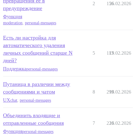
превращения её в
2
156
26.02.2026
предупреждение
Функция
moderation
,
personal-messages
Есть ли настройка для
автоматического удаления
личных сообщений старше N
5
113
19.02.2026
дней?
Поддержка
personal-messages
Путаница в различии между
сообщениями и чатом
8
299
18.02.2026
UX
chat
,
personal-messages
Объединить входящие и
отправленные сообщения
7
220
16.02.2026
Функция
personal-messages