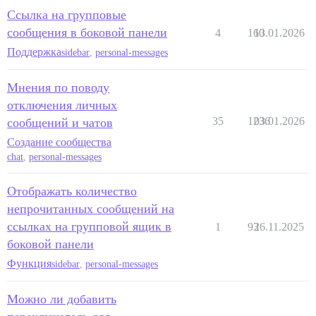
Ссылка на групповые
сообщения в боковой панели
4
160
13.01.2026
Поддержка
sidebar
,
personal-messages
Мнения по поводу
отключения личных
35
1236
03.01.2026
сообщений и чатов
Создание сообщества
chat
,
personal-messages
Отображать количество
непрочитанных сообщений на
ссылках на групповой ящик в
1
93
26.11.2025
боковой панели
Функция
sidebar
,
personal-messages
Можно ли добавить