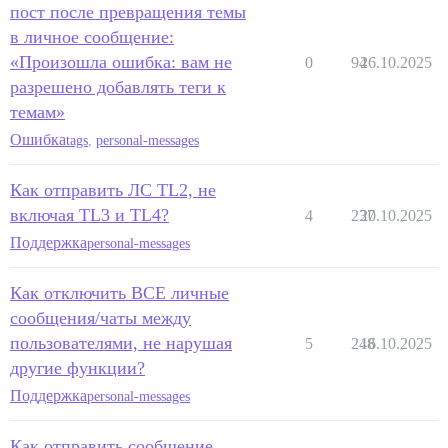
пост после превращения темы
в личное сообщение:
«Произошла ошибка: вам не
0
94
26.10.2025
разрешено добавлять теги к
темам»
Ошибка
tags
,
personal-messages
Как отправить ЛС TL2, не
включая TL3 и TL4?
4
237
20.10.2025
Поддержка
personal-messages
Как отключить ВСЕ личные
сообщения/чаты между
пользователями, не нарушая
5
248
16.10.2025
другие функции?
Поддержка
personal-messages
Как отправить сообщение