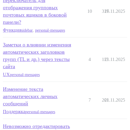
переключатель для
отображения групповых
10
317
26.11.2025
почтовых ящиков в боковой
панели?
Функция
sidebar
,
personal-messages
Заметки о влиянии изменения
автоматических заголовков
групп (TL и др.) через тексты
4
113
21.11.2025
сайта
UX
personal-messages
Изменение текста
автоматических личных
7
201
21.11.2025
сообщений
Поддержка
personal-messages
Невозможно отредактировать