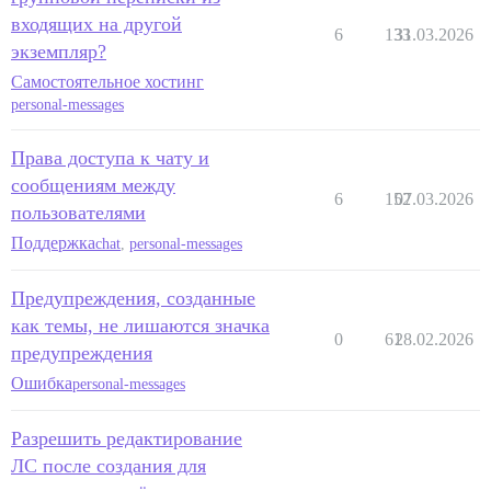
входящих на другой
6
133
31.03.2026
экземпляр?
Самостоятельное хостинг
personal-messages
Права доступа к чату и
сообщениям между
6
152
07.03.2026
пользователями
Поддержка
chat
,
personal-messages
Предупреждения, созданные
как темы, не лишаются значка
0
61
28.02.2026
предупреждения
Ошибка
personal-messages
Разрешить редактирование
ЛС после создания для