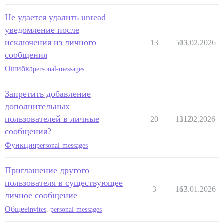
Не удается удалить unread
уведомление после
исключения из личного
13
505
13.02.2026
сообщения
Ошибка
personal-messages
Запретить добавление
дополнительных
пользователей в личные
20
1312
11.02.2026
сообщения?
Функция
personal-messages
Приглашение другого
пользователя в существующее
3
167
13.01.2026
личное сообщение
Общее
invites
,
personal-messages