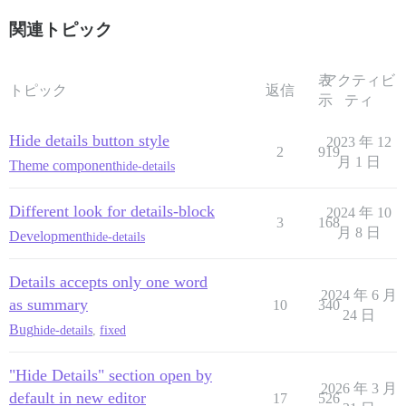
関連トピック
表
アクティビ
トピック
返信
示
ティ
Hide details button style
2023 年 12
2
919
月 1 日
Theme component
hide-details
Different look for details-block
2024 年 10
3
168
月 8 日
Development
hide-details
Details accepts only one word
2024 年 6 月
as summary
10
340
24 日
Bug
hide-details
,
fixed
"Hide Details" section open by
2026 年 3 月
default in new editor
17
526