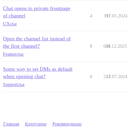
Chat opens to private frontpage
of channel
4
391
17.01.2024
UX
chat
Open the channel list instead of
the first channel?
8
688
11.12.2025
Feature
chat
Some way to set DMs as default
when opening chat?
6
224
17.07.2024
Support
chat
Главная
Категории
Рекомендации