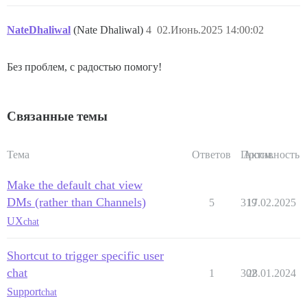
NateDhaliwal
(Nate Dhaliwal)
4
02.Июнь.2025 14:00:02
Без проблем, с радостью помогу!
Связанные темы
Тема
Ответов
Просм.
Активность
Make the default chat view
DMs (rather than Channels)
5
319
17.02.2025
UX
chat
Shortcut to trigger specific user
chat
1
302
28.01.2024
Support
chat