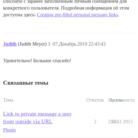
Discourse с заранее заполненным личным сообщением для
конкретного пользователя. Подробная информация об этом
доступна здесь:
Creating pre-filled personal message links
.
Judith
(Judith Meyer)
3
07.Декабрь.2019 22:43:43
Удивительно! Большое спасибо!
Связанные темы
Тема
Ответов
Просм.
Активность
Link to private message a user
from outside via URL
2
2555
24.11.2015
Plugin