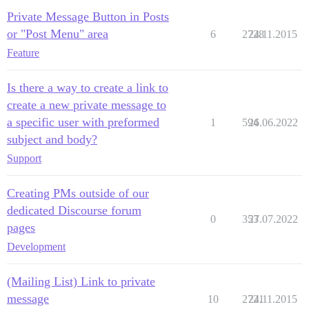
Private Message Button in Posts
or "Post Menu" area
6
2728
24.11.2015
Feature
Is there a way to create a link to
create a new private message to
a specific user with preformed
1
594
26.06.2022
subject and body?
Support
Creating PMs outside of our
dedicated Discourse forum
0
353
27.07.2022
pages
Development
(Mailing List) Link to private
message
10
2721
24.11.2015