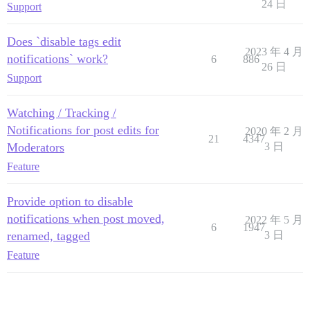
24 日
Support
Does `disable tags edit
2023 年 4 月
notifications` work?
6
886
26 日
Support
Watching / Tracking /
Notifications for post edits for
2020 年 2 月
21
4347
Moderators
3 日
Feature
Provide option to disable
notifications when post moved,
2022 年 5 月
6
1947
renamed, tagged
3 日
Feature