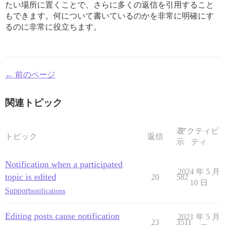
たい場所に置くことで、さらに多くの返信を引用すること
もできます。何について書いているのかを非常に明確にす
るのに非常に役立ちます。
← 前のページ
関連トピック
表
アクティビ
トピック
返信
示
ティ
Notification when a participated
2024 年 5 月
topic is edited
20
582
10 日
Support
notifications
Editing posts cause notification
2021 年 5 月
23
3511