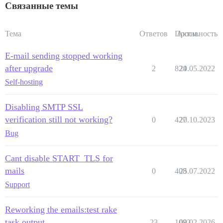
Связанные темы
Тема
Ответов
Просм.
Активность
E-mail sending stopped working
after upgrade
2
824
29.05.2022
Self-hosting
Disabling SMTP SSL
verification still not working?
0
427
20.10.2023
Bug
Cant disable START_TLS for
mails
0
408
25.07.2022
Support
Reworking the emails:test rake
task output
23
1082
09.02.2026