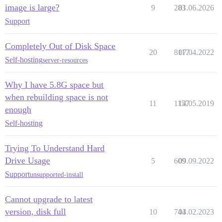
image is large?
9
283
01.06.2026
Support
Completely Out of Disk Space
20
8117
07.04.2022
Self-hosting
server-resources
Why I have 5.8G space but
when rebuilding space is not
11
1157
14.05.2019
enough
Self-hosting
Trying To Understand Hard
Drive Usage
5
609
09.09.2022
Support
unsupported-install
Cannot upgrade to latest
version, disk full
10
744
03.02.2023