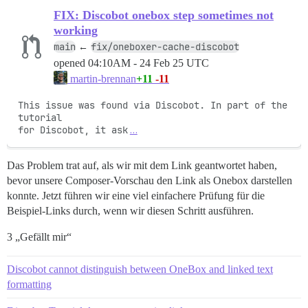
FIX: Discobot onebox step sometimes not
working
main
fix/oneboxer-cache-discobot
←
opened
04:10AM - 24 Feb 25 UTC
+11
-11
martin-brennan
This issue was found via Discobot. In part of the 
tutorial

for Discobot, it ask
…
Das Problem trat auf, als wir mit dem Link geantwortet haben,
bevor unsere Composer-Vorschau den Link als Onebox darstellen
konnte. Jetzt führen wir eine viel einfachere Prüfung für die
Beispiel-Links durch, wenn wir diesen Schritt ausführen.
3 „Gefällt mir“
Discobot cannot distinguish between OneBox and linked text
formatting