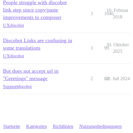
People struggle with discobot
link step since copy/paste
10. Februar
3
1046
improvements to composer
2018
UX
discobot
Discobot Links are confusing in
30. Oktober
some translations
3
99
2025
UX
discobot
Bot does not accept url in
"Greetings" message
2
82
28. Juli 2024
Support
discobot
Startseite
Kategorien
Richtlinien
Nutzungsbedingungen