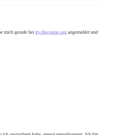
e mich gerade bei
try.discourse.org
angemeldet und
ich ausprobiert habe, erneut reproduzieren. Ich bin