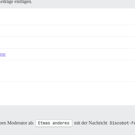
eiträge einfügen.
h me
inen Moderator als
Etwas anderes
mit der Nachricht
Discobot-F