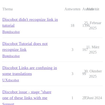
Thema
Antworten
Aufrufe
Aktivität
Discobot didn't recognize link in
25. Februar
tutorial
18
1396
2025
Bug
discobot
Discobot Tutorial does not
11. März
recognize link
3
167
2025
Bug
discobot
Discobot Links are confusing in
30. Oktober
some translations
3
99
2025
UX
discobot
Discobot issue - stage "share
one of these links with me
1
275
3. Juni 2024
Support