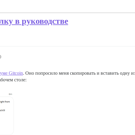
ылку в руководстве
0
уме Gitcoin
. Оно попросило меня скопировать и вставить одну из 
абочем столе: