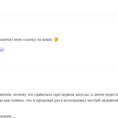
е оценил мою ссылку на кокос.
ug
мении, почему это сработало при первом запуске, а затем переста
к как помню, что в прошлый раз я использовал чистый экземпляр
й режим…