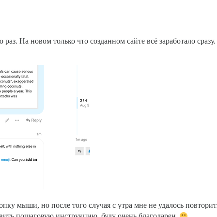
о раз. На новом только что созданном сайте всё заработало сразу
опку мыши, но после того случая с утра мне не удалось повторит
авить пошаговую инструкцию, буду очень благодарен.