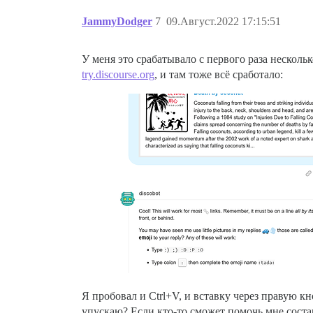
JammyDodger
7
09.Август.2022 17:15:51
У меня это срабатывало с первого раза нескольк
try.discourse.org
, и там тоже всё сработало:
Я пробовал и Ctrl+V, и вставку через правую кн
упускаю? Если кто-то сможет помочь мне сост