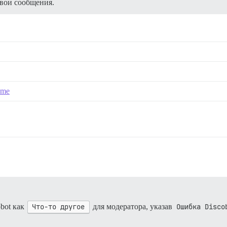
свои сообщения.
h me
bot как
Что-то другое
для модератора, указав
Ошибка Disco