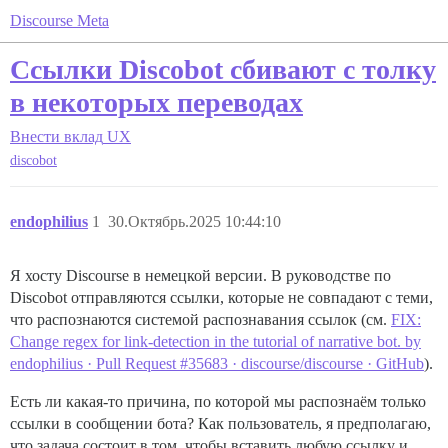
Discourse Meta
Ссылки Discobot сбивают с толку
в некоторых переводах
Внести вклад
UX
discobot
endophilius
1
30.Октябрь.2025 10:44:10
Я хосту Discourse в немецкой версии. В руководстве по
Discobot отправляются ссылки, которые не совпадают с теми,
что распознаются системой распознавания ссылок (см.
FIX:
Change regex for link-detection in the tutorial of narrative bot. by
endophilius · Pull Request #35683 · discourse/discourse · GitHub
).
Есть ли какая-то причина, по которой мы распознаём только
ссылки в сообщении бота? Как пользователь, я предполагаю,
что задача состоит в том, чтобы вставить любую ссылку и