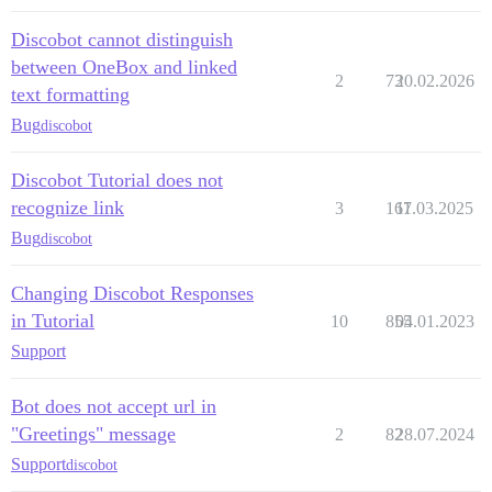
Discobot cannot distinguish
between OneBox and linked
2
73
20.02.2026
text formatting
Bug
discobot
Discobot Tutorial does not
recognize link
3
167
11.03.2025
Bug
discobot
Changing Discobot Responses
in Tutorial
10
855
04.01.2023
Support
Bot does not accept url in
"Greetings" message
2
82
28.07.2024
Support
discobot