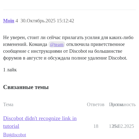
Moin
4
30.Октябрь.2025 15:12:42
Не уверен, стоит ли сейчас прилагать усилия для каких-либо
изменений. Команда
отключила приветственное
@team
сообщение с инструкциями от Discobot на большинстве
форумов в августе и обсуждала полное удаление Discobot.
1 лайк
Связанные темы
Тема
Ответов
Просм.
Активность
Discobot didn't recognize link in
tutorial
18
1394
25.02.2025
Bug
discobot