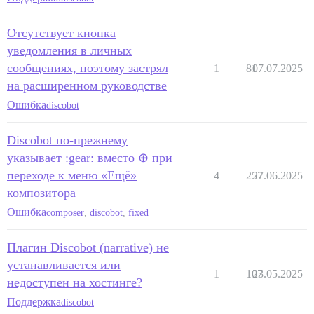
Отсутствует кнопка
уведомления в личных
сообщениях, поэтому застрял
1
81
07.07.2025
на расширенном руководстве
Ошибка
discobot
Discobot по-прежнему
указывает :gear: вместо ⊕ при
переходе к меню «Ещё»
4
257
27.06.2025
композитора
Ошибка
composer
,
discobot
,
fixed
Плагин Discobot (narrative) не
устанавливается или
1
107
23.05.2025
недоступен на хостинге?
Поддержка
discobot