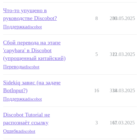
Что-то упущено в
руководстве Discobot?
8
230
03.05.2025
Поддержка
discobot
Сбой перевода на этапе
'capybara' в Discobot
5
312
21.03.2025
(упрощенный китайский)
Переводы
discobot
Sidekiq завис (на задаче
BotInput?)
16
338
14.03.2025
Поддержка
discobot
Discobot Tutorial не
распознаёт ссылку
3
167
11.03.2025
Ошибка
discobot