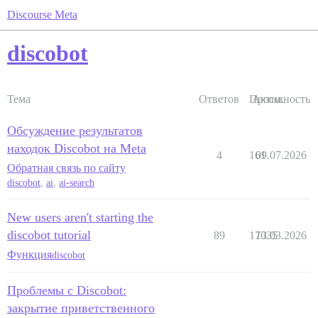
Discourse Meta
discobot
Тема
Ответов
Просм.
Активность
Обсуждение результатов
находок Discobot на Meta
4
161
09.07.2026
Обратная связь по сайту
discobot
,
ai
,
ai-search
New users aren't starting the
discobot tutorial
89
17035
13.03.2026
Функция
discobot
Проблемы с Discobot:
закрытие приветственного