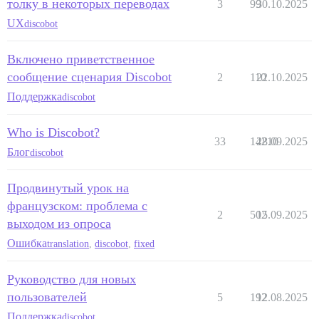
толку в некоторых переводах
3
99
30.10.2025
UX
discobot
Включено приветственное
сообщение сценария Discobot
2
110
22.10.2025
Поддержка
discobot
Who is Discobot?
33
14210
28.09.2025
Блог
discobot
Продвинутый урок на
французском: проблема с
2
502
15.09.2025
выходом из опроса
Ошибка
translation
,
discobot
,
fixed
Руководство для новых
пользователей
5
192
12.08.2025
Поддержка
discobot