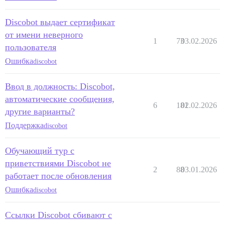
Discobot выдает сертификат
от имени неверного
1
73
03.02.2026
пользователя
Ошибка
discobot
Ввод в должность: Discobot,
автоматические сообщения,
6
181
02.02.2026
другие варианты?
Поддержка
discobot
Обучающий тур с
приветствиями Discobot не
2
88
03.01.2026
работает после обновления
Ошибка
discobot
Ссылки Discobot сбивают с