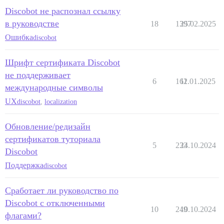
Discobot не распознал ссылку
в руководстве
18
1397
25.02.2025
Ошибка
discobot
Шрифт сертификата Discobot
не поддерживает
6
162
11.01.2025
международные символы
UX
discobot
,
localization
Обновление/редизайн
сертификатов туториала
5
233
24.10.2024
Discobot
Поддержка
discobot
Сработает ли руководство по
Discobot с отключенными
10
249
10.10.2024
флагами?