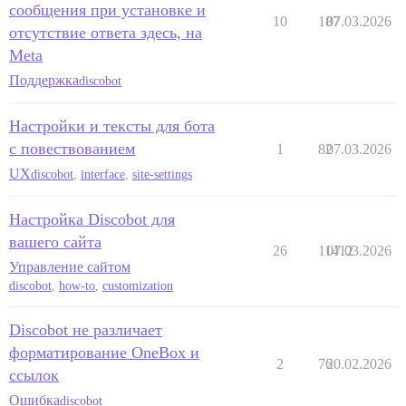
сообщения при установке и
10
187
07.03.2026
отсутствие ответа здесь, на
Meta
Поддержка
discobot
Настройки и тексты для бота
с повествованием
1
82
07.03.2026
UX
discobot
,
interface
,
site-settings
Настройка Discobot для
вашего сайта
26
11412
07.03.2026
Управление сайтом
discobot
,
how-to
,
customization
Discobot не различает
форматирование OneBox и
2
76
20.02.2026
ссылок
Ошибка
discobot