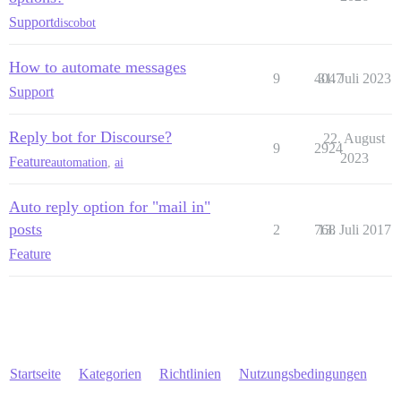
Support
discobot
How to automate messages
9
4047
31. Juli 2023
Support
Reply bot for Discourse?
22. August
9
2924
2023
Feature
automation
,
ai
Auto reply option for "mail in"
posts
2
768
13. Juli 2017
Feature
Startseite
Kategorien
Richtlinien
Nutzungsbedingungen