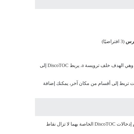
هرس
(3 افتراضيًا)
— وهي الهدف خلف ترويسة a. يربط DiscoTOC إلى
كنت تربط إلى أقسام من مكان آخر، يمكنك إضافة
في المنشورات. ستستخدم إدخالات DiscoTOC الخاصة بهما لا تزال نقاط