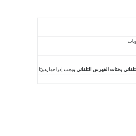
يات
لقائي
و
فئات الفهرس التلقائي
ويجب إدراجها يدويًا