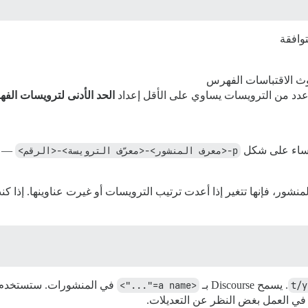
وافقة
لوث الاقتباسات الفهرس
دد من الترويسات يساوي على الأقل إعداد
الحد الأدنى لترويسات الف
تساء على شكل
p-<معرف المنشور>-<معرّف الترويسة>-<الرقم>
نشور، فإنها تتغير إذا أعدت ترتيب الترويسات أو غيرت عناوينها. إذا 
. يسمح Discourse بـ
<a name="...">
في العمل بغض النظر عن التعديلات.