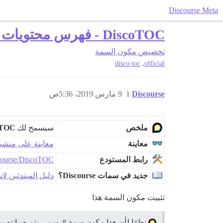
Discourse Meta
DiscoTOC - فهرس محتويات تلقائي
تخصيص
مكون السمة
,
disco-toc
official
Discourse
1
9 مارس 2019، 5:36ص
ملخص
سيسمح لك
oTOC
معاينة
معاينة على منشئ سمات
رابط المستودع
scourse/DiscoTOC
جديد في سمات Discourse؟
دليل المبتدئين لاستخد
تثبيت مكون السمة هذا
نظرًا لأن هذا مكون سمة
#رسمي
يتم صيانته بواسطة فريق se