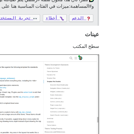
و#المساهمة:ميزات في الفئات المناسبة هنا على Meta، مع وضع علامة مكون السمة المناسب. انقر على رابط أدناه لبدء طلب.
الدعم
أخطاء
تجربة المستخد
عينات
سطح المكتب