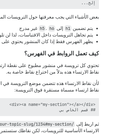
إلخ...

بعض الأشياء التي يجب معرفتها حول الترويسات المت
يتم تضمين
h1
إلى
h6
.
h5
غير مدرج
يتم تجاهل الترويسات داخل الاقتباسات، لذا لن ت
يظهر الفهرس فقط إذا كان المنشور يحتوي على ع
كيف تعمل الروابط في الفهرس؟
تحتوي كل ترويسة في منشور مطبوخ على نقطة ار
نقاط الارتساء هذه بدلاً من اختراع نقاط خاصة به.
لأن نقاط الارتساء هذه تتضمن موضع الترويسة في الم
نقاط ارتساء مسماة مستقرة فوق الترويسة:
## قسم الخاص بي

ثم اربط إلى
/t/your-topic-slug/1234#my-section
الارتساء الأساسية للترويسات، لكن نقاطك ستستمر 