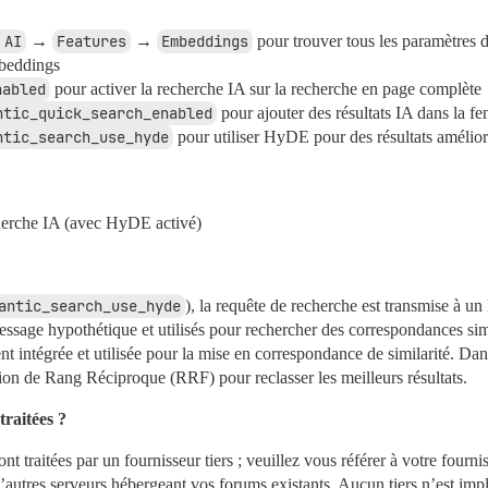
 AI
→
Features
→
Embeddings
pour trouver tous les paramètres 
beddings
nabled
pour activer la recherche IA sur la recherche en page complète
ntic_quick_search_enabled
pour ajouter des résultats IA dans la f
ntic_search_use_hyde
pour utiliser HyDE pour des résultats amélio
herche IA (avec HyDE activé)
antic_search_use_hyde
), la requête de recherche est transmise à 
ssage hypothétique et utilisés pour rechercher des correspondances sim
nt intégrée et utilisée pour la mise en correspondance de similarité. Dans
sion de Rang Réciproque (RRF) pour reclasser les meilleurs résultats.
traitées ?
raitées par un fournisseur tiers ; veuillez vous référer à votre fourniss
utres serveurs hébergeant vos forums existants. Aucun tiers n’est impliq