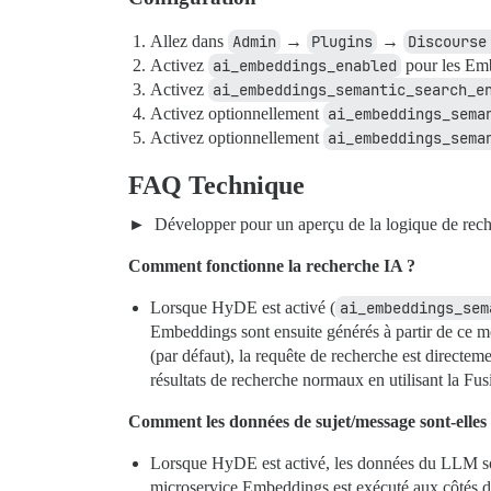
Allez dans
Admin
→
Plugins
→
Discourse
Activez
ai_embeddings_enabled
pour les Em
Activez
ai_embeddings_semantic_search_e
Activez optionnellement
ai_embeddings_sema
Activez optionnellement
ai_embeddings_sema
FAQ Technique
Développer pour un aperçu de la logique de rec
Comment fonctionne la recherche IA ?
Lorsque HyDE est activé (
ai_embeddings_sem
Embeddings sont ensuite générés à partir de ce me
(par défaut), la requête de recherche est directeme
résultats de recherche normaux en utilisant la Fu
Comment les données de sujet/message sont-elles 
Lorsque HyDE est activé, les données du LLM sont t
microservice Embeddings est exécuté aux côtés d’a