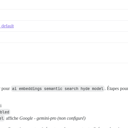
 default
ur pour
ai embeddings semantic search hyde model
. Étapes pou
i
bled
el
affiche
Google - gemini-pro (non configuré)