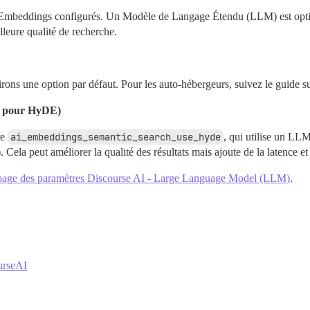
des Embeddings configurés. Un Modèle de Langage Étendu (LLM) est opt
eure qualité de recherche.
rons une option par défaut. Pour les auto-hébergeurs, suivez le guide s
— pour HyDE)
re
ai_embeddings_semantic_search_use_hyde
, qui utilise un LL
Cela peut améliorer la qualité des résultats mais ajoute de la latence et
page des paramètres Discourse AI - Large Language Model (LLM)
.
urseAI