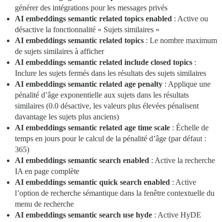
générer des intégrations pour les messages privés
AI embeddings semantic related topics enabled
: Active ou
désactive la fonctionnalité « Sujets similaires »
AI embeddings semantic related topics
: Le nombre maximum
de sujets similaires à afficher
AI embeddings semantic related include closed topics
:
Inclure les sujets fermés dans les résultats des sujets similaires
AI embeddings semantic related age penalty
: Applique une
pénalité d’âge exponentielle aux sujets dans les résultats
similaires (0.0 désactive, les valeurs plus élevées pénalisent
davantage les sujets plus anciens)
AI embeddings semantic related age time scale
: Échelle de
temps en jours pour le calcul de la pénalité d’âge (par défaut :
365)
AI embeddings semantic search enabled
: Active la recherche
IA en page complète
AI embeddings semantic quick search enabled
: Active
l’option de recherche sémantique dans la fenêtre contextuelle du
menu de recherche
AI embeddings semantic search use hyde
: Active HyDE