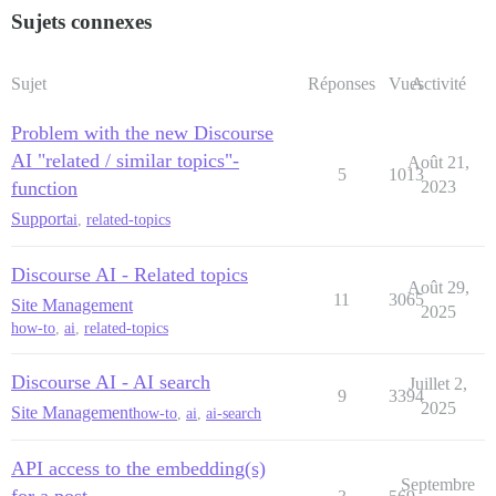
Sujets connexes
Sujet
Réponses
Vues
Activité
Problem with the new Discourse
AI "related / similar topics"-
Août 21,
5
1013
function
2023
Support
ai
,
related-topics
Discourse AI - Related topics
Août 29,
11
3065
Site Management
2025
how-to
,
ai
,
related-topics
Discourse AI - AI search
Juillet 2,
9
3394
2025
Site Management
how-to
,
ai
,
ai-search
API access to the embedding(s)
Septembre