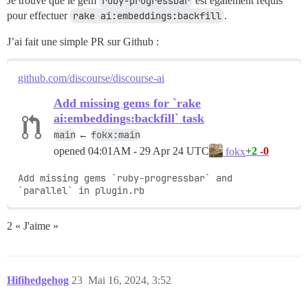
Je trouve que le gem
ruby-progressbar
est également requis
pour effectuer
rake ai:embeddings:backfill
.
J’ai fait une simple PR sur Github :
github.com/discourse/discourse-ai
Add missing gems for `rake
ai:embeddings:backfill` task
main
fokx:main
←
opened
04:01AM - 29 Apr 24 UTC
+2
-0
fokx
Add missing gems `ruby-progressbar` and 
`parallel` in plugin.rb
2 « J'aime »
Hifihedgehog
23
Mai 16, 2024, 3:52