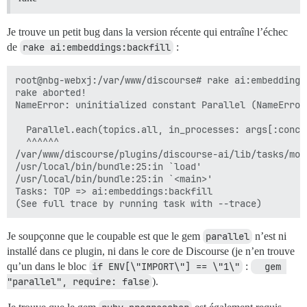
Je trouve un petit bug dans la version récente qui entraîne l’échec
de
rake ai:embeddings:backfill
:
root@nbg-webxj:/var/www/discourse# rake ai:embeddings:
rake aborted!

NameError: uninitialized constant Parallel (NameError)
  Parallel.each(topics.all, in_processes: args[:concu
  ^^^^^^

/var/www/discourse/plugins/discourse-ai/lib/tasks/mod
/usr/local/bin/bundle:25:in `load'

/usr/local/bin/bundle:25:in `<main>'

Tasks: TOP => ai:embeddings:backfill

Je soupçonne que le coupable est que le gem
parallel
n’est ni
installé dans ce plugin, ni dans le core de Discourse (je n’en trouve
qu’un dans le bloc
if ENV[\"IMPORT\"] == \"1\"
:
  gem 
"parallel", require: false
).