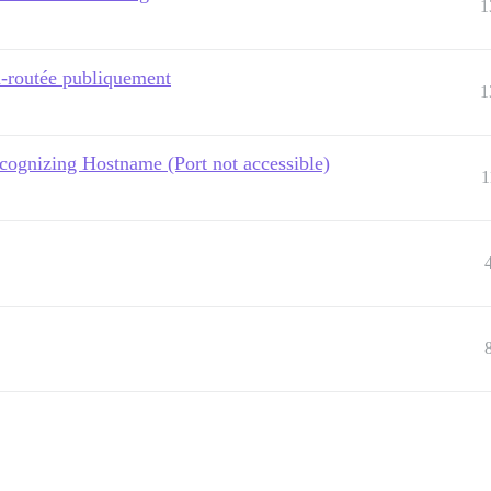
1
on-routée publiquement
1
cognizing Hostname (Port not accessible)
1