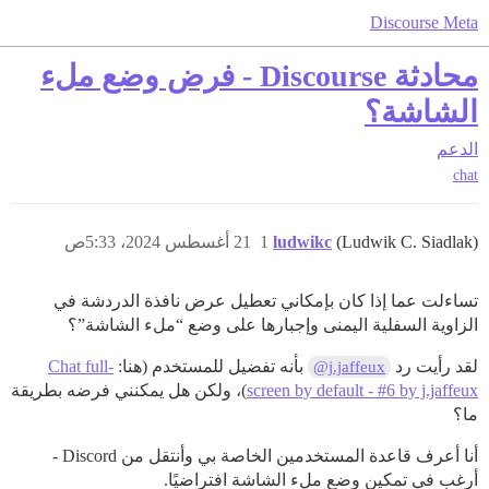
Discourse Meta
محادثة Discourse - فرض وضع ملء
الشاشة؟
الدعم
chat
(Ludwik C. Siadlak)
ludwikc
1
21 أغسطس 2024، 5:33ص
تساءلت عما إذا كان بإمكاني تعطيل عرض نافذة الدردشة في
الزاوية السفلية اليمنى وإجبارها على وضع “ملء الشاشة”؟
لقد رأيت رد
بأنه تفضيل للمستخدم (هنا:
Chat full-
@j.jaffeux
screen by default - #6 by j.jaffeux
)، ولكن هل يمكنني فرضه بطريقة
ما؟
أنا أعرف قاعدة المستخدمين الخاصة بي وأنتقل من Discord -
أرغب في تمكين وضع ملء الشاشة افتراضيًا.