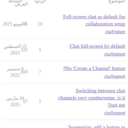
الموضوع
الردود
النشاط
العرض
Full-screen chat as default for
collaboration setup
10
18 يونيو 2025
431
Feature
chat
Chat full-screen by default
15 أغسطس
222
5
2023
Support
chat
No 'Create a Channel' button?
8 سبتمبر
690
7
2022
Support
chat
Switching between chat
channels very cumbersome, is it
20 مارس
67
1
2025
just me?
Support
chat
Suggestion: add a button to