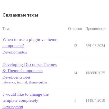
Связанные темы
Тема
Ответов
Просм.
Активность
When to use a plugin vs theme
component?
12
789
01.03.2024
Development
css
Developing Discourse Themes
& Theme Components
14
108080
18.03.2025
Developer Guides
reference
,
tutorial
,
theme-guides
I would like to change the
template completely
1
1449
15.04.2019
Development