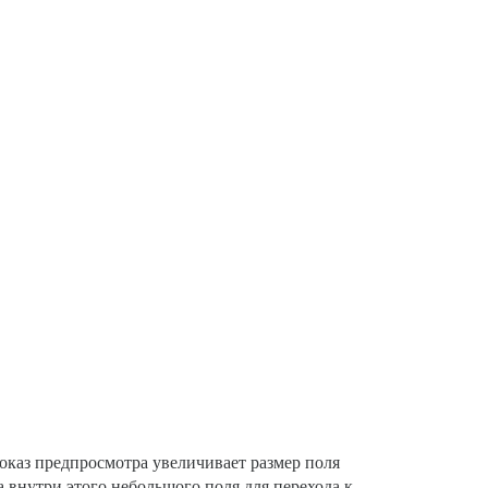
показ предпросмотра увеличивает размер поля
ка внутри этого небольшого поля для перехода к