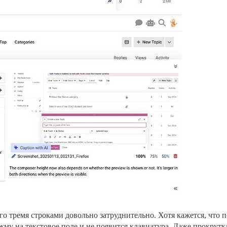
го тремя строками довольно затруднительно. Хотя кажется, что 
нажму на текстовое поле и не появится клавиатура. Даже прокрут