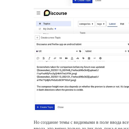
Но создание темы с видимыми в поле ввода все
ввода, это верно только до тех пор, пока я не 