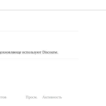
дохновляюще используют Discourse.
етов
Просм.
Активность