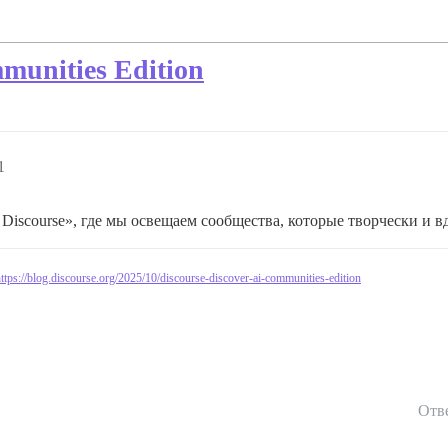
mmunities Edition
1
iscourse», где мы освещаем сообщества, которые творчески и в
ttps://blog.discourse.org/2025/10/discourse-discover-ai-communities-edition
Отв