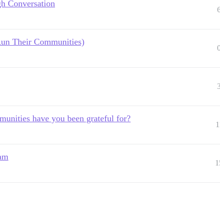
h Conversation
Run Their Communities)
unities have you been grateful for?
1
eam
1