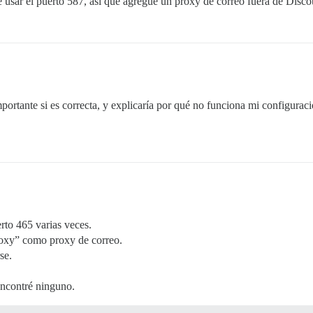
usar el puerto 587, así que agregué un proxy de correo fuera de Disco
ortante si es correcta, y explicaría por qué no funciona mi configuraci
rto 465 varias veces.
roxy” como proxy de correo.
se.
encontré ninguno.