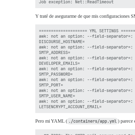
Y traté de asegurarme de que mis configuraciones SM
==================== YML SETTINGS ======
awk: not an option: --field-separator=:

DISCOURSE_HOSTNAME=

awk: not an option: --field-separator=:

SMTP_ADDRESS=

awk: not an option: --field-separator=:

DEVELOPER_EMAILS=

awk: not an option: --field-separator=:

SMTP_PASSWORD=

awk: not an option: --field-separator=:

SMTP_PORT=

awk: not an option: --field-separator=:

SMTP_USER_NAME=

awk: not an option: --field-separator=:

Pero mi YAML (
./containers/app.yml
) parece