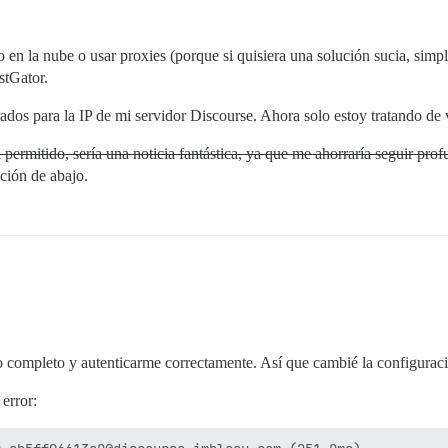
o en la nube o usar proxies (porque si quisiera una solución sucia, sim
stGator.
ados para la IP de mi servidor Discourse. Ahora solo estoy tratando de 
 permitido, sería una noticia fantástica, ya que me ahorraría seguir pr
ción de abajo.
o completo y autenticarme correctamente. Así que cambié la configurac
 error: