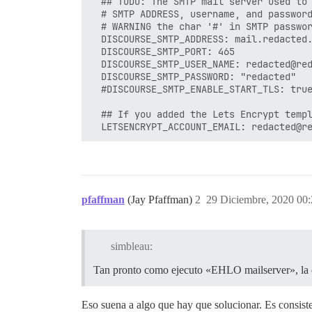
  ## TODO: The SMTP mail server used to 
  # SMTP ADDRESS, username, and password
  # WARNING the char '#' in SMTP passwor
  DISCOURSE_SMTP_ADDRESS: mail.redacted.
  DISCOURSE_SMTP_PORT: 465

  DISCOURSE_SMTP_USER_NAME: redacted@red
  DISCOURSE_SMTP_PASSWORD: "redacted"

  #DISCOURSE_SMTP_ENABLE_START_TLS: true
  ## If you added the Lets Encrypt templ
pfaffman
(Jay Pfaffman)
2
29 Diciembre, 2020 00
simbleau:
Tan pronto como ejecuto «EHLO mailserver», la co
Eso suena a algo que hay que solucionar. Es consisten