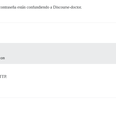
 contraseña están confundiendo a Discourse-doctor.
com
HTTP.