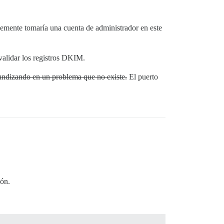
plemente tomaría una cuenta de administrador en este
validar los registros DKIM.
ofundizando en un problema que no existe.
El puerto
ión.