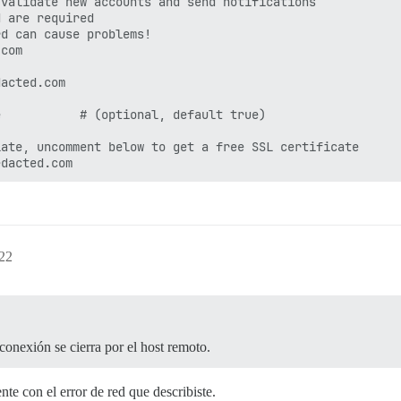
validate new accounts and send notifications

 are required

d can cause problems!

com

acted.com

           # (optional, default true)

ate, uncomment below to get a free SSL certificate

:22
nexión se cierra por el host remoto.
te con el error de red que describiste.