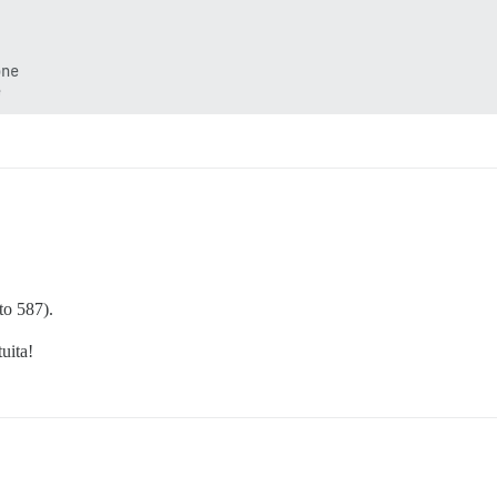
ne

to 587).
uita!