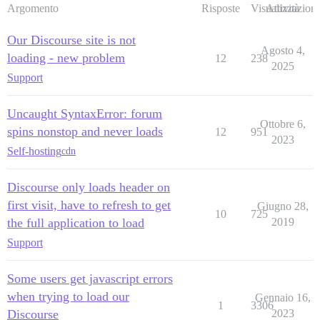
Argomento
Risposte
Visualizzazioni
Attività
Our Discourse site is not
Agosto 4,
loading - new problem
12
238
2025
Support
Uncaught SyntaxError: forum
Ottobre 6,
spins nonstop and never loads
12
951
2023
Self-hosting
cdn
Discourse only loads header on
first visit, have to refresh to get
Giugno 28,
10
725
the full application to load
2019
Support
Some users get javascript errors
when trying to load our
Gennaio 16,
1
3306
Discourse
2023