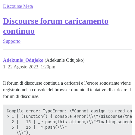
Discourse Meta
Discourse forum caricamento
continuo
Supporto
Adekunle_Odujoko
(Adekunle Odujoko)
1
22 Agosto 2023, 1:20pm
Il forum di discourse continua a caricarsi e l’errore sottostante viene
registrato nella console del browser durante il tentativo di caricare il
forum di discourse.
Compile error: TypeError: \"Cannot assign to read onl
> 1 | (function() { console.error(\\\"/discourse/them
  2 |   15 | _r.push(this.attach(\\\"floating-search-
  3 |   16 | _r.push(\\\"

    \\\");
