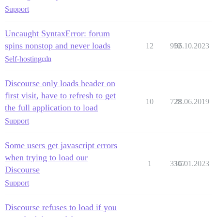
Support
Uncaught SyntaxError: forum
spins nonstop and never loads
12
952
06.10.2023
Self-hosting
cdn
Discourse only loads header on
first visit, have to refresh to get
10
728
28.06.2019
the full application to load
Support
Some users get javascript errors
when trying to load our
1
3307
16.01.2023
Discourse
Support
Discourse refuses to load if you