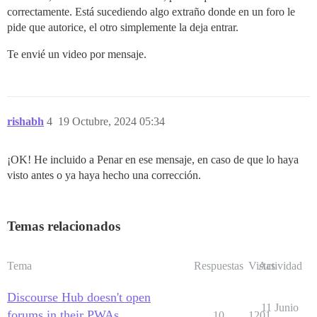
correctamente. Está sucediendo algo extraño donde en un foro le
pide que autorice, el otro simplemente la deja entrar.
Te envié un video por mensaje.
rishabh
4
19 Octubre, 2024 05:34
¡OK! He incluido a Penar en ese mensaje, en caso de que lo haya
visto antes o ya haya hecho una corrección.
Temas relacionados
Tema
Respuestas
Vistas
Actividad
Discourse Hub doesn't open
11 Junio
forums in their PWAs
10
1201