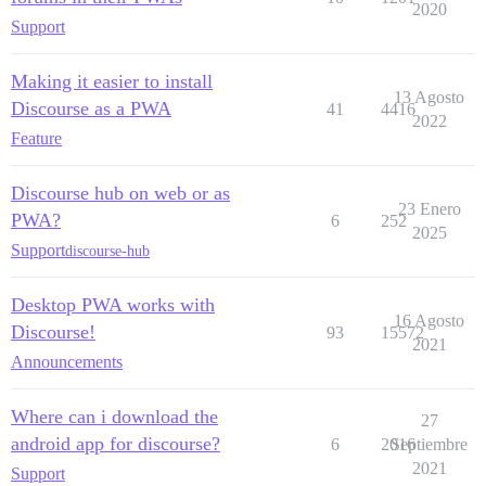
2020
Support
Making it easier to install
13 Agosto
Discourse as a PWA
41
4416
2022
Feature
Discourse hub on web or as
23 Enero
PWA?
6
252
2025
Support
discourse-hub
Desktop PWA works with
16 Agosto
Discourse!
93
15572
2021
Announcements
Where can i download the
27
android app for discourse?
6
2016
Septiembre
2021
Support