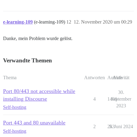
e-learning-109
(e-learning-109)
12
12. November 2020 um 00:29
Danke, mein Problem wurde gelöst.
Verwandte Themen
Thema
Antworten
Aufrufe
Aktivität
Port 80/443 not accessible while
30.
installing Discourse
4
1466
September
2023
Self-hosting
Port 443 and 80 unavailable
2
283
5. Juni 2024
Self-hosting