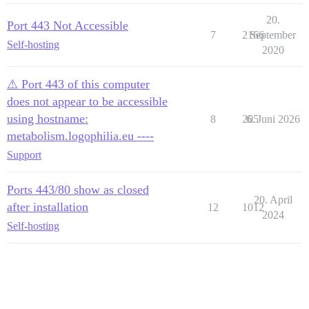
20.
Port 443 Not Accessible
7
2166
September
Self-hosting
2020
⚠ Port 443 of this computer
does not appear to be accessible
using hostname:
8
205
6. Juni 2026
metabolism.logophilia.eu ----
Support
Ports 443/80 show as closed
20. April
after installation
12
1012
2024
Self-hosting