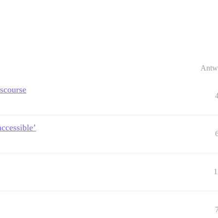
Antw
iscourse
accessible’
1