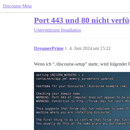
Discourse Meta
Port 443 und 80 nicht verf
Unterstützung
Installation
DreamerPrime
1
4. Juni 2024 um 15:22
Wenn ich “./discourse-setup” starte, wird folgender