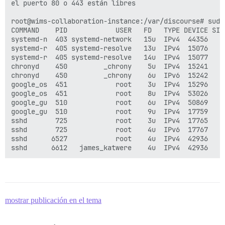
el puerto 80 o 443 están libres

root@wims-collaboration-instance:/var/discourse# sudo 
COMMAND    PID            USER   FD   TYPE DEVICE SIZE
systemd-n  403 systemd-network   15u  IPv4  44356    
systemd-r  405 systemd-resolve   13u  IPv4  15076    
systemd-r  405 systemd-resolve   14u  IPv4  15077    
chronyd    450         _chrony    5u  IPv4  15241    
chronyd    450         _chrony    6u  IPv6  15242    
google_os  451            root    3u  IPv4  15296    
google_os  451            root    8u  IPv4  53026    
google_gu  510            root    6u  IPv4  50869    
google_gu  510            root    9u  IPv4  17759    
sshd       725            root    3u  IPv4  17765    
sshd       725            root    4u  IPv6  17767    
sshd      6527            root    4u  IPv4  42936    
mostrar publicación en el tema