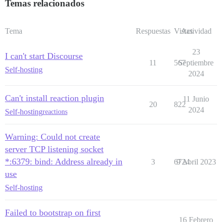
Temas relacionados
Tema
Respuestas
Vistas
Actividad
23
I can't start Discourse
11
567
Septiembre
Self-hosting
2024
Can't install reaction plugin
11 Junio
20
822
2024
Self-hosting
reactions
Warning: Could not create
server TCP listening socket
*:6379: bind: Address already in
3
6724
9 Abril 2023
use
Self-hosting
Failed to bootstrap on first
16 Febrero