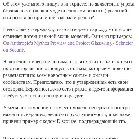
Об этом уже много пишут в интернете, но является ли угроза
безопасности («наши модели слишком опасны») реальной
или основной причиной задержки релиза?
Некоторые утверждают, что это скорее пиар-ход, хотя это не
отменяет потенциальной мощи моделей. Один из примеров:
On Anthropic's Mythos Preview and Project Glasswing - Schneier
on Security
Я, конечно, ничего не понимаю во всех этих сложных темах,
но я настороженно отношусь к статьям, которые мгновенно
разлетаются по всем новостным сайтам и онлайн-
сообществам. Предполагаю, что в утверждениях есть свои
оговорки. Вероятно, где-то есть правда, а где-то информация
требует уточнения или просто раздута.
У меня нет сомнений в том, что модели невероятно быстро
находят и, вероятно, эксплуатируют уязвимости, и вы даже
привели пример с кодом Discourse, подтверждающий это.
Что касается самой статьи, хочу отметить один момент,