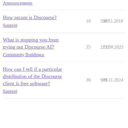
Announcements
How secure is Discourse?
10
5987
30.11.2018
Support
What is stopping you from
trying out Discourse AI?
35
2155
23.08.2025
Community Building
ai
How can I tell if a particular
distribution of the Discourse
39
909
19.11.2024
client is free software?
Support