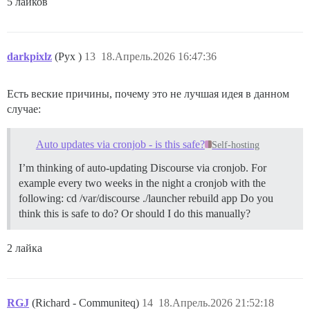
5 лайков
darkpixlz
(Pyx )
13
18.Апрель.2026 16:47:36
Есть веские причины, почему это не лучшая идея в данном
случае:
Auto updates via cronjob - is this safe?
Self-hosting
I’m thinking of auto-updating Discourse via cronjob. For
example every two weeks in the night a cronjob with the
following: cd /var/discourse ./launcher rebuild app Do you
think this is safe to do? Or should I do this manually?
2 лайка
RGJ
(Richard - Communiteq)
14
18.Апрель.2026 21:52:18