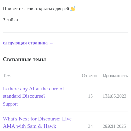
Привет с часов открытых дверей
3 лайка
следующая страница →
Связанные темы
Тема
Ответов
Просм.
Активность
Is there any AI at the core of
standard Discourse?
15
1731
31.05.2023
Support
What's Next for Discourse: Live
AMA with Sam & Hawk
34
2022
20.11.2025