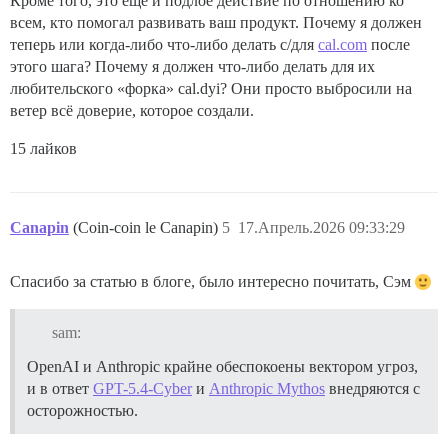
Кроме того, это ещё и подлое действие по отношению ко
всем, кто помогал развивать ваш продукт. Почему я должен
теперь или когда-либо что-либо делать с/для
cal.com
после
этого шага? Почему я должен что-либо делать для их
любительского «форка» cal.dyi? Они просто выбросили на
ветер всё доверие, которое создали.
15 лайков
Canapin
(Coin-coin le Canapin)
5
17.Апрель.2026 09:33:29
Спасибо за статью в блоге, было интересно почитать, Сэм
sam:
OpenAI и Anthropic крайне обеспокоены вектором угроз,
и в ответ
GPT-5.4-Cyber
и
Anthropic Mythos
внедряются с
осторожностью.