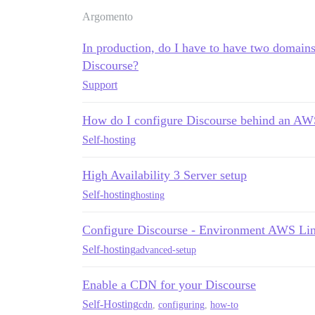
Argomento
In production, do I have to have two domains 
Discourse?
Support
How do I configure Discourse behind an AW
Self-hosting
High Availability 3 Server setup
Self-hosting
hosting
Configure Discourse - Environment AWS Lin
Self-hosting
advanced-setup
Enable a CDN for your Discourse
Self-Hosting
cdn
,
configuring
,
how-to