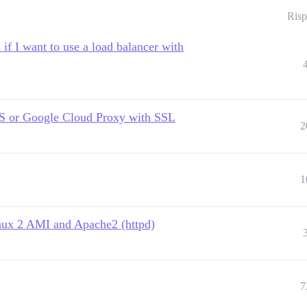
Risp
if I want to use a load balancer with
S or Google Cloud Proxy with SSL
2
1
ux 2 AMI and Apache2 (httpd)
7