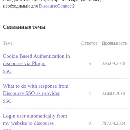
необходимый для
DiscourseConnect
?
Связанные темы
Тема
Ответов
Просм.
Активность
Cookie Based Authentication in
discourse via Plugin
6
2252
05.09.2018
SSO
What to do with response from
Discourse SSO as provider
4
2200
16.11.2018
SSO
Login user automatically from
my website to discourse
0
79
17.08.2024