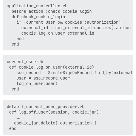
application_controller.rb

  before_action :check_cookie_login

  def check_cookie_login

    if !current_user && cookies[:authorization]

      external_id = get_external_id cookies[:authoriza
      cookie_log_on_user external_id

    end

current_user.rb

 def cookie_log_on_user(external_id)

    sso_record = SingleSignOnRecord.find_by(external_i
    user = sso_record.user

    log_on_user(user)

default_current_user_provider.rb

 def log_off_user(session, cookie_jar)

    ……

   cookie_jar.delete('authorization')
