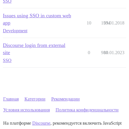
SSO
Issues using SSO in custom web
app
10
1534
09.01.2018
Development
Discourse login from external
site
0
980
10.01.2023
SSO
Главная
Категории
Рекомендации
Условия использования
Политика конфиденциальности
На платформе
Discourse
, рекомендуется включить JavaScript