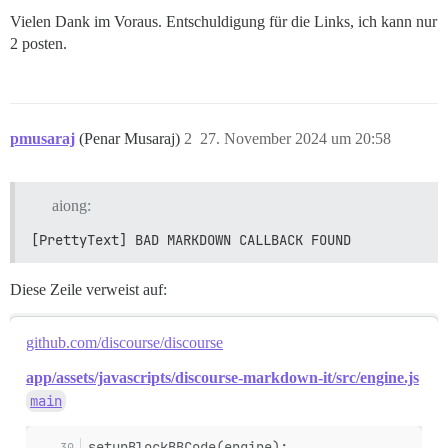
Vielen Dank im Voraus. Entschuldigung für die Links, ich kann nur
2 posten.
pmusaraj
(Penar Musaraj)
2
27. November 2024 um 20:58
aiong:
[PrettyText] BAD MARKDOWN CALLBACK FOUND
Diese Zeile verweist auf:
github.com/discourse/discourse
app/assets/javascripts/discourse-markdown-it/src/engine.js
main
setupBlockBBCode(engine);