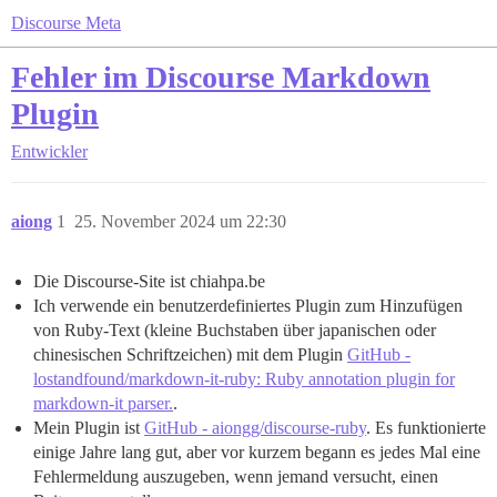
Discourse Meta
Fehler im Discourse Markdown
Plugin
Entwickler
aiong
1
25. November 2024 um 22:30
Die Discourse-Site ist chiahpa.be
Ich verwende ein benutzerdefiniertes Plugin zum Hinzufügen
von Ruby-Text (kleine Buchstaben über japanischen oder
chinesischen Schriftzeichen) mit dem Plugin
GitHub -
lostandfound/markdown-it-ruby: Ruby annotation plugin for
markdown-it parser.
.
Mein Plugin ist
GitHub - aiongg/discourse-ruby
. Es funktionierte
einige Jahre lang gut, aber vor kurzem begann es jedes Mal eine
Fehlermeldung auszugeben, wenn jemand versucht, einen