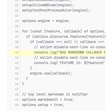
setupInlineBBCode(engine);
setupTextPostProcessRuler(engine);
options.engine = engine;
for (const [feature, callback] of options.plu
  if (options.discourse.features[feature]) {
    if (callback === null || callback === und
      // eslint-disable-next-line no-console
      console.log("BAD MARKDOWN CALLBACK FOUN
      // eslint-disable-next-line no-console
      console.log(`FEATURE IS: ${feature}`);
    }
    engine.use(callback);
  }
}
// top level markdown it notifier
options.markdownIt = true;
options.setup = true;