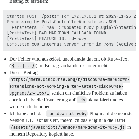
Beitrag zu erstellen:
Started POST "/posts" for 172.17.0.1 at 2024-11-25 22:
Processing by PostsController#create as JSON

  Parameters: {"raw"=>"updated ruby plugin\n\ntesting
[PrettyText] BAD MARKDOWN CALLBACK FOUND

[PrettyText] FEATURE IS: md-ruby

Der Fehler wird ausgelöst, unabhängig davon, ob Ruby-Text
(
{...|...}
) im Beitrag vorhanden ist oder nicht.
Dieser Beitrag
https://meta.discourse.org/t/discourse-markdown-
extensions-not-working-after-latest-discourse-
upgrade/294155/1
schien ein ähnliches Problem zu haben,
aber ich habe die Erweiterung auf
.js
aktualisiert und es
wurde nicht behoben.
Ich habe auch das
markdown-it-ruby
-Plugin auf die neueste
Version 1.1.1 aktualisiert, indem ich das Plugin in die Datei
/assets/javascripts/vendor/markdown-it-ruby.js
in
meinem Repository kopiert habe.