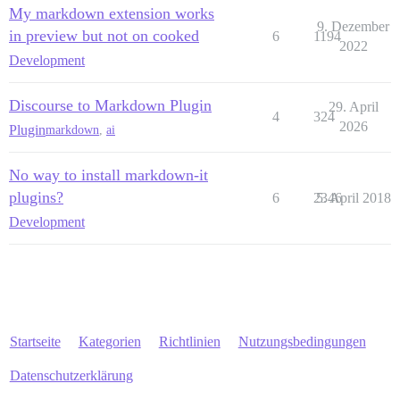
My markdown extension works
9. Dezember
in preview but not on cooked
6
1194
2022
Development
Discourse to Markdown Plugin
29. April
4
324
2026
Plugin
markdown
,
ai
No way to install markdown-it
plugins?
6
2346
5. April 2018
Development
Startseite
Kategorien
Richtlinien
Nutzungsbedingungen
Datenschutzerklärung