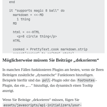
  end

  it "supports magic 8 ball" do

    markdown = <<-MD

      1 thing

    MD

    html = <<-HTML

      <p>8 circle thing</p>

    HTML

    cooked = PrettyText.cook markdown.strip

    expect(cooked).to eq(html.strip)

  end

Möglicherweise müssen Sie Beiträge „dekorieren“
In manchen Fällen funktionieren Plugins am besten, wenn sie Ihren
Beiträgen zusätzliche „dynamische“ Funktionen hinzufügen.
Beispiele hierfür sind das
poll
-Plugin oder das
footnotes
-
Plugin, das ein „…“ hinzufügt, das dynamisch einen Tooltip
anzeigt.
Wenn Sie Beiträge „dekorieren“ müssen, fügen Sie
assets/javascripts/api-initializers/your-