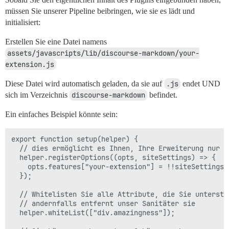
müssen Sie unserer Pipeline beibringen, wie sie es lädt und
initialisiert:
Erstellen Sie eine Datei namens
assets/javascripts/lib/discourse-markdown/your-
extension.js
Diese Datei wird automatisch geladen, da sie auf
.js
endet UND
sich im Verzeichnis
discourse-markdown
befindet.
Ein einfaches Beispiel könnte sein:
export function setup(helper) {

  // dies ermöglicht es Ihnen, Ihre Erweiterung nur z
  helper.registerOptions((opts, siteSettings) => {

    opts.features["your-extension"] = !!siteSettings.e
  });

  // Whitelisten Sie alle Attribute, die Sie unterstüt
  // andernfalls entfernt unser Sanitäter sie

  helper.whiteList(["div.amazingness"]);
