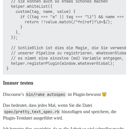
  // Sie können auch so etwas Schönes machen

  helper.whiteList({

    custom(tag, name, value) {

      if ((tag === "a" || tag === "li") && name === "i
        return !!value.match(/^fn(ref)?\d+$/);

      }

    },

  });

  // Schließlich ist dies die Magie, die Sie verwende
  // unserer Pipeline zu registrieren. whateverGlobal
  // es nimmt eine einzelne (md) Variable entgegen, d
  helper.registerPlugin(window.whateverGlobal);

Immer testen
Discourse’s
bin/rake autospec
ist Plugin-bewusst
Das bedeutet, dass jedes Mal, wenn Sie die Datei
spec/pretty_text_spec.rb
hinzufügen und speichern, die
Plugin-Testdatei ausgeführt wird.
Ich benutze dies ausgiebig, da es die Arbeit so viel schneller macht.