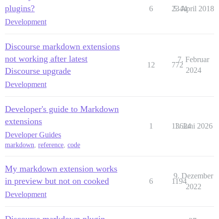
plugins?
6
2344
5. April 2018
Development
Discourse markdown extensions
not working after latest
7. Februar
12
772
Discourse upgrade
2024
Development
Developer's guide to Markdown
extensions
1
13624
1. Juni 2026
Developer Guides
markdown
,
reference
,
code
My markdown extension works
9. Dezember
in preview but not on cooked
6
1194
2022
Development