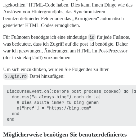
„gekochten“ HTML-Code haben. Dies kann Ihnen Dinge wie das
Auslösen von Hintergrundjobs, das Synchronisieren
benutzerdefinierter Felder oder das „Korrigieren“ automatisch
generierter HTML-Codes ermöglichen.
Für Fußnoten benötigte ich eine eindeutige
id
für jede Fußnote,
was bedeutete, dass ich Zugriff auf die post_id benötigte. Daher
war ich gezwungen, Änderungen am HTML im Post-Prozessor
(der in sidekiq läuft) vorzunehmen.
Um sich einzuklinken, würden Sie Folgendes zu Ihrer
plugin.rb
-Datei hinzufügen:
DiscourseEvent.on(:before_post_process_cooked) do |doc
  doc.css("a.always-bing").each do |a|

    # dies sollte immer zu bing gehen

    a["href"] = "https://bing.com"

  end

Möglicherweise benötigen Sie benutzerdefiniertes