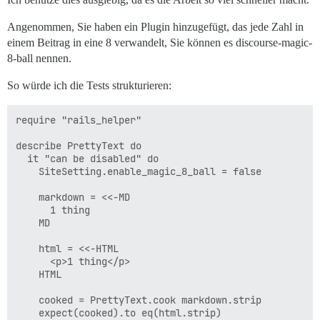
Angenommen, Sie haben ein Plugin hinzugefügt, das jede Zahl in
einem Beitrag in eine 8 verwandelt, Sie können es discourse-magic-
8-ball nennen.
So würde ich die Tests strukturieren:
require "rails_helper"

describe PrettyText do

  it "can be disabled" do

    SiteSetting.enable_magic_8_ball = false

    markdown = <<-MD

      1 thing

    MD

    html = <<-HTML

      <p>1 thing</p>

    HTML

    cooked = PrettyText.cook markdown.strip

    expect(cooked).to eq(html.strip)
