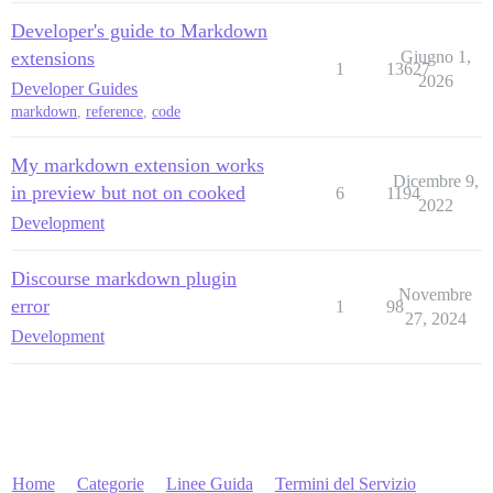
Developer's guide to Markdown
extensions
Giugno 1,
1
13627
2026
Developer Guides
markdown
,
reference
,
code
My markdown extension works
Dicembre 9,
in preview but not on cooked
6
1194
2022
Development
Discourse markdown plugin
Novembre
error
1
98
27, 2024
Development
Home
Categorie
Linee Guida
Termini del Servizio