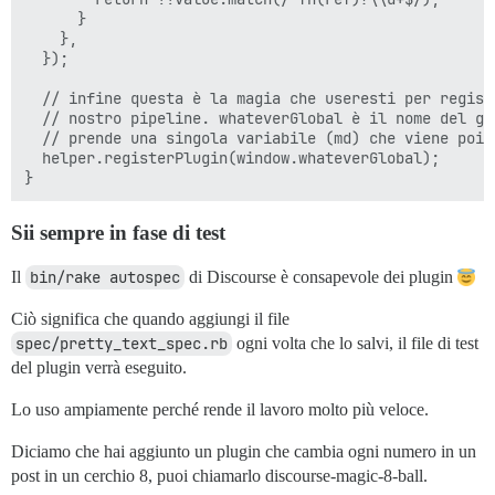
      }

    },

  });

  // infine questa è la magia che useresti per regist
  // nostro pipeline. whateverGlobal è il nome del gl
  // prende una singola variabile (md) che viene poi 
  helper.registerPlugin(window.whateverGlobal);

Sii sempre in fase di test
Il
bin/rake autospec
di Discourse è consapevole dei plugin
Ciò significa che quando aggiungi il file
spec/pretty_text_spec.rb
ogni volta che lo salvi, il file di test
del plugin verrà eseguito.
Lo uso ampiamente perché rende il lavoro molto più veloce.
Diciamo che hai aggiunto un plugin che cambia ogni numero in un
post in un cerchio 8, puoi chiamarlo discourse-magic-8-ball.