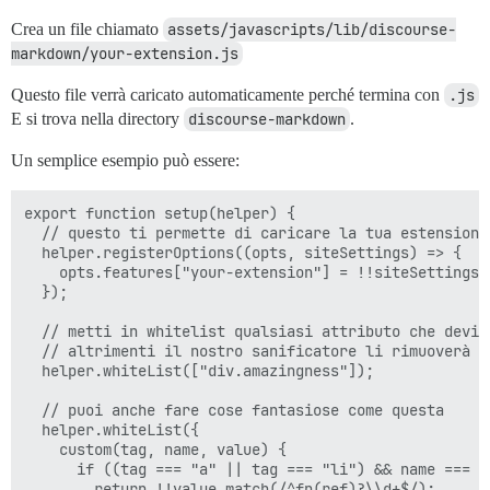
Crea un file chiamato
assets/javascripts/lib/discourse-
markdown/your-extension.js
Questo file verrà caricato automaticamente perché termina con
.js
E si trova nella directory
discourse-markdown
.
Un semplice esempio può essere:
export function setup(helper) {

  // questo ti permette di caricare la tua estensione
  helper.registerOptions((opts, siteSettings) => {

    opts.features["your-extension"] = !!siteSettings.e
  });

  // metti in whitelist qualsiasi attributo che devi s
  // altrimenti il nostro sanificatore li rimuoverà

  helper.whiteList(["div.amazingness"]);

  // puoi anche fare cose fantasiose come questa

  helper.whiteList({

    custom(tag, name, value) {

      if ((tag === "a" || tag === "li") && name === "i
        return !!value.match(/^fn(ref)?\\d+$/);
