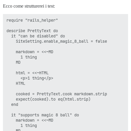
Ecco come strutturerei i test:
require "rails_helper"

describe PrettyText do

  it "can be disabled" do

    SiteSetting.enable_magic_8_ball = false

    markdown = <<~MD

      1 thing

    MD

    html = <<~HTML

      <p>1 thing</p>

    HTML

    cooked = PrettyText.cook markdown.strip

    expect(cooked).to eq(html.strip)

  end

  it "supports magic 8 ball" do

    markdown = <<~MD

      1 thing

    MD
