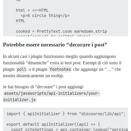
    html = <<~HTML

      <p>8 circle thing</p>

    HTML

    cooked = PrettyText.cook markdown.strip

    expect(cooked).to eq(html.strip)

  end

Potrebbe essere necessario “decorare i post”
In alcuni casi i plugin funzionano meglio quando aggiungono
funzionalità “dinamiche” extra ai tuoi post. Esempi di ciò sono il
plugin
poll
o il plugin
footnotes
che aggiunge un “…” che
mostra dinamicamente un tooltip.
se hai bisogno di “decorare” i post aggiungi
assets/javascripts/api-initializers/your-
initializer.js
import { apiInitializer } from "discourse/lib/api";

export default apiInitializer((api) => {

  const siteSettings = api.container.lookup("service:s