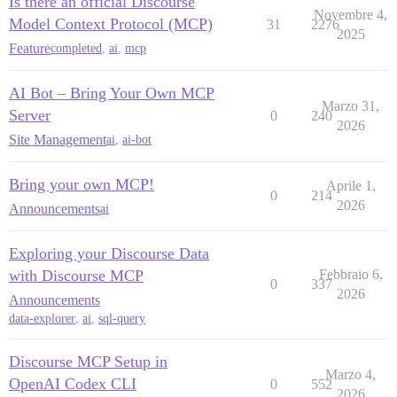
Is there an official Discourse
Novembre 4,
Model Context Protocol (MCP)
31
2276
2025
Feature
completed
,
ai
,
mcp
AI Bot – Bring Your Own MCP
Marzo 31,
Server
0
240
2026
Site Management
ai
,
ai-bot
Bring your own MCP!
Aprile 1,
0
214
2026
Announcements
ai
Exploring your Discourse Data
with Discourse MCP
Febbraio 6,
0
337
2026
Announcements
data-explorer
,
ai
,
sql-query
Discourse MCP Setup in
Marzo 4,
OpenAI Codex CLI
0
552
2026