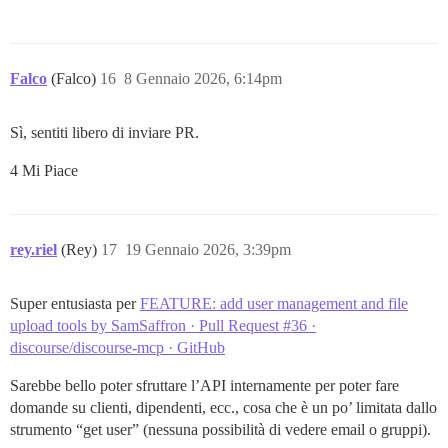
Falco
(Falco)
16
8 Gennaio 2026, 6:14pm
Sì, sentiti libero di inviare PR.
4 Mi Piace
rey.riel
(Rey)
17
19 Gennaio 2026, 3:39pm
Super entusiasta per
FEATURE: add user management and file
upload tools by SamSaffron · Pull Request #36 ·
discourse/discourse-mcp · GitHub
Sarebbe bello poter sfruttare l’API internamente per poter fare
domande su clienti, dipendenti, ecc., cosa che è un po’ limitata dallo
strumento “get user” (nessuna possibilità di vedere email o gruppi).